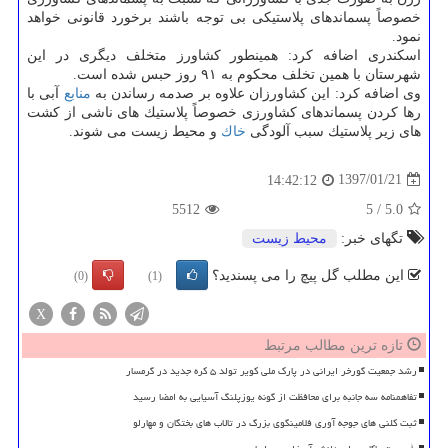
خصوصاً پسماندهای پلاستیكی بی توجه باشند برخورد قانونی خواهد
نمود.
اسكندری اضافه كرد: همینطور كشاورز متخلف دیگری در این
شهرستان با همین تخلف محكوم به ۹۱ روز حبس شده است.
وی اضافه كرد: این كشاورزان علاوه بر صدمه رساندن به
منابع
آبی با
رها كردن پسماندهای كشاورزی خصوصاً پلاستیك های ناشی از كشت
های زیر پلاستیك سبب آلودگی
خاك
و محیط زیست می شوند.
1397/01/21
14:42:12
5512
5
/
5.0
تگهای خبر:
محیط زیست
این مطلب گل پیچ را می پسندید؟
(0)
(1)
X
تازه ترین مطالب مرتبط
رشد جمعیت گورخر ایرانی در پارک ملی کویر تولد ۵ کره جدید در گرمسار
تفاهمنامه سه جانبه برای محافظت از گونه یوزپلنگ آسیایی به امضا رسید
ثبت کلنی های جوجه آوری فلامینگوی بزرگ در تالاب های بختگان و مهارلو