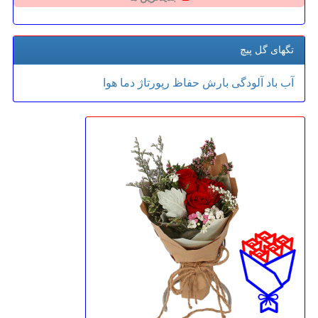
تگهای گل پیچ
آب
باد
آلودگی
بارش
حفاظ
رپورتاژ
دما
هوا