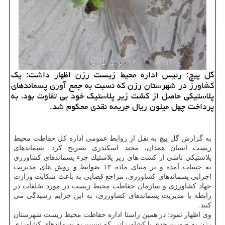
گل پیچ: رئیس اداره محیط زیست رزن اظهار داشت: یك
كشاورز در شهرستان رزن كه نسبت به جمع آوری پسماندهای
پلاستیكی حاصل از كشت زیر پلاستیك خود بی تفاوت بود، به
پرداخت چهل میلون ریال جریمه نقدی محكوم شد.
به گزارش گل پیچ به نقل از روابط عمومی اداره كل حفاظت محیط
زیست استان همدان، مجید اسكندری تصریح كرد: پسماندهای
پلاستیكی ناشی از كشت های زیر پلاستیك جزء پسماندهای كشاورزی
به حساب آمده و بر مبنای ماده ۱۳ ضوابط و روش های مدیریت
اجرایی پسماندهای كشاورزی، مراجع قضایی به باعث شكایت وزارت
جهاد كشاورزی و سازمان حفاظت محیط زیست در مورد تخلفات در
رابطه با مدیریت پسماندهای كشاورزی، به این جرایم رسیدگی می
كنند.
وی اظهار نمود: در همین راستا اداره حفاظت محیط زیست شهرستان
رزن به صورت جدی با كشاورزانی كه نسبت به پسماندهای كشاورزی