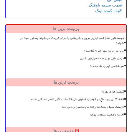
قیمت بیسیم باوفنگ
کوتاه کننده لینک
پربیننده ترین ها
کوسه هایی که با اسم اوزون برون و شیرماهی به مردم فروخته می شوند چه طور صید می
شوند؟
پربارش ترین شهر ایران کجاست؟
درس هایی برای نجات سرزمین مادری
هواشناسی تهران اطلاعیه داد
پربحث ترین ها
کیفیت هوای تهران
کشف 2 تن چوب تاغ در کوهپایه اصفهان طی 24 ساعت اخیر 8 نفر دستگیر شدند
فرهنگ محیط زیست به برنامه های مذهبی راه می یابد
آخرین وضعیت سدهای تهران
جدیدترین ها