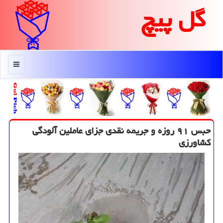
گل پیچ
منو
حبس ۹۱ روزه و جریمه نقدی جزای عاملین آلودگی
كشاورزی