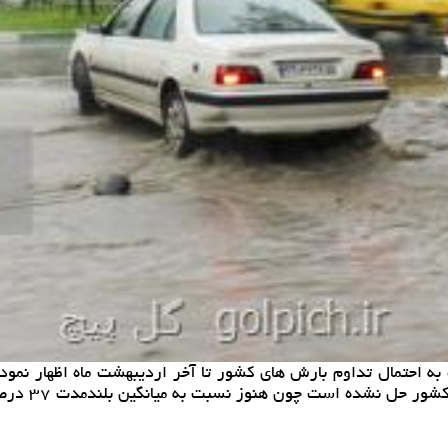
به احتمال تداوم بارش های كشور تا آخر اردیبهشت ماه اظهار نمو
است چون هنوز نسبت به میانگین بلندمدت ۳۷ درصد كمبود بارش داریم.