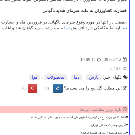
خسارت كشاورزان به علت سرمای شدید ناگهانی
حقیقت در انتها در مورد وقوع سرمای ناگهانی در فروردین ماه و خسارت 
دما
ارتباط تنگاتنگی دارد افزایش
دما
سبب رشد سریع گیاهان شد و اغلب
م
1397/02/12
19:09:12
5
/
5.0
تگهای خبر:
بارش
,
دما
,
محصولات
,
هوا
این مطلب گل پیچ را می پسندید؟
(0)
(1)
تازه ترین مطالب مرتبط
کشف 2 تن چوب تاغ در کوهپایه اصفهان طی 24 ساعت اخیر 8 نفر دستگیر شدند
آخرین وضعیت سدهای تهران
دریاچه ارومیه از بحران فاصله گرفت؟