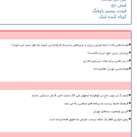
فیش حج
قیمت بیسیم باوفنگ
کوتاه کننده لینک
کوسه هایی که با اسم اوزون برون و شیرماهی به مردم فروخته می شوند چه طور صید می شوند؟
پربارش ترین شهر ایران کجاست؟
درس هایی برای نجات سرزمین مادری
هواشناسی تهران اطلاعیه داد
کشف 2 تن چوب تاغ در کوهپایه اصفهان طی 24 ساعت اخیر 8 نفر دستگیر شدند
فرهنگ محیط زیست به برنامه های مذهبی راه می یابد
آخرین وضعیت سدهای تهران
زمین خواری فقط یک تخلف نیست تعرض به حقوق همه مردم است