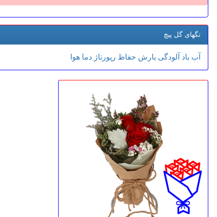
تگهای گل پیچ
آب
باد
آلودگی
بارش
حفاظ
رپورتاژ
دما
هوا