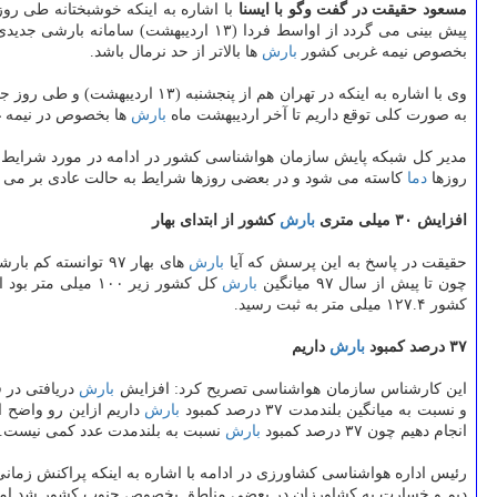
مسعود حقیقت در گفت وگو با ایسنا
با اشاره به اینكه خوشبختانه طی رو
پیش بینی می گردد از اواسط فردا (۱۳ 
بخصوص نیمه غربی كشور
بارش
ها بالاتر از حد نرمال باشد.
وی با اشاره به اینكه در تهران هم از پنجشنبه (۱۳ اردیبهشت) و طی روز جمعه (۱۴ اردیبهشت)
به صورت كلی توقع داریم تا آخر اردیبهشت ماه
بارش
ها بخصوص در نیمه غ
مدیر كل شبكه پایش سازمان هواشناسی كشور در ادامه در مورد شرایط دمای
روزها
دما
كاسته می شود و در بعضی روزها شرایط به حالت عادی بر می گ
افزایش ۳۰ میلی متری
بارش
كشور از ابتدای بهار
حقیقت در پاسخ به این پرسش كه آیا
بارش
های بهار ۹۷ توانسته كم بارشی های كشور را جبران كند، اظهار داشت: طبیعی است كه
چون تا پیش از سال ۹۷ میانگین
بارش
كل كشور زیر ۱۰۰ میلی متر بود اما خوشبختانه با
كشور ۱۲۷.۴ میلی متر به ثبت رسید.
۳۷ درصد كمبود
بارش
داریم
این كارشناس سازمان هواشناسی تصریح كرد: افزایش
بارش
دریافتی در 
و نسبت به میانگین بلندمدت ۳۷ درصد كمبود
بارش
داریم ازاین رو واضح 
انجام دهیم چون ۳۷ درصد كمبود
بارش
نسبت به بلندمدت عدد كمی نیست.
رئیس اداره هواشناسی كشاورزی در ادامه با اشاره به اینكه پراكنش زمان
دیم و خسارت به كشاورزان در بعضی مناطق بخصوص جنوب كشور شد اما