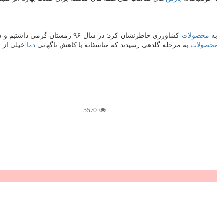
به
محصولات
كشاورزی خاطرنشان كرد: در سال ۹۶ زمستان گرمی داشتیم و دمای
حصولات
به مرحله گلدهی رسیدند كه متاسفانه با كاهش ناگهانی
دما
خیلی از
م
5570