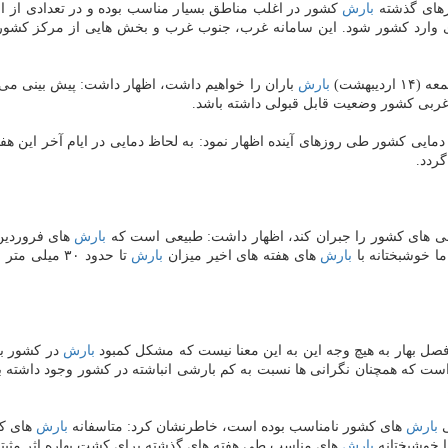
زهای گذشته
بارش
كشور در اغلب مناطق بسیار مناسب بوده و در تعدادی از ا
اردیبهشت) سامانه بارشی جدیدی وارد كشور شود. این سامانه غرب، جنوب غرب و بخش هایی ا
بارش
باران را خواهیم داشت، اظهار داشت: پیش بینی می 
ربی كشور وضعیت قابل قبولی داشته باشد.
ی كشور طی روزهای آینده اظهار نمود: به لحاظ دمایی در ایام آخر این هفته
ردد.
بارش
های فروردین 
بارش
های هفته های اخیر میزان
بارش
تا حدود ۳۰ میلی متر افزایش یافت به صورتی كه تا روز دوشنبه (۱۰ اردیبهشت) میانگین
فصل بهار به هیچ وجه این به این معنا نیست كه مشكل كمبود
بارش
است كه همچنان نگرانی ها نسبت به كم بارشی انباشته در كشور وجود داشته
ی
بارش
های كشور نامناسب بوده است، خاطرنشان كرد: متاسفانه
بارش
های ك
 خوشبختانه
بارش
های مناسب طی هفته های گذشته برای كشت بهاره اثر مثب