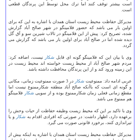
است بیشتر توقف كنند اما ترك محل توسط این پرندگان قطعی
است.
مدیركل حفاظت محیط زیست استان همدان با اشاره به این كه برای
اولین بار می باشد كه حضور فلامینگو در شهر صالح آباد گزارش
شده، تصریح كرد: پیش از این فلامینگو در تالاب شیرین سو و آق گل
دیده شده اما در صالح آباد برای اولین بار می باشد كه گزارش می
گردد.
وی با بیان این كه فلامینگو گونه ای قابل
شكار
نیست، اضافه كرد:
مردم شهر صالح آباد از محیط زیست خواسته اند محیط زیست در
این زمینه ورود كند و از این پرندگان محافظت داشته باشد.
عربی ادامه داد: ممنوعیت
شكار
در 3 صورت ممنوعیت زمانی، مكانی
و گونه ای است كه باآنكه صالح آباد منطقه شكارممنوع نیست اما
مقطع زمانی فعلی زمان شكارممنوع بوده و از سویی
شكار
فلامینگو
هم ممنوع می باشد.
وی با تاكید بر این كه محیط زیست وظیفه حفاظت از حیات وحش را
برعهده دارد، اظهار داشت: در صورتی كه افرادی اقدام به
شكار
و یا
تیراندازی كنند، برخورد قانونی صورت می گیرد.
مدیركل حفاظت محیط زیست استان همدان با اشاره به اینكه بیش از