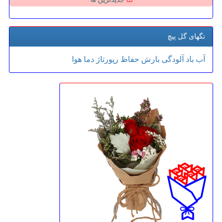
تگهای گل پیچ
آب
باد
آلودگی
بارش
حفاظ
رپورتاژ
دما
هوا