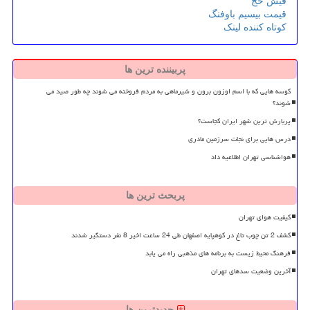
فیش حج
قیمت بیسیم باوفنگ
کوتاه کننده لینک
پربیننده ترین ها
کوسه هایی که با اسم اوزون برون و شیرماهی به مردم فروخته می شوند چه طور صید می
شوند؟
پربارش ترین شهر ایران کجاست؟
درس هایی برای نجات سرزمین مادری
هواشناسی تهران اطلاعیه داد
پربحث ترین ها
کیفیت هوای تهران
کشف 2 تن چوب تاغ در کوهپایه اصفهان طی 24 ساعت اخیر 8 نفر دستگیر شدند
فرهنگ محیط زیست به برنامه های مذهبی راه می یابد
آخرین وضعیت سدهای تهران
جدیدترین ها