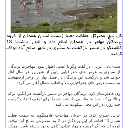
گل پیچ: مدیركل حفاظت محیط زیست استان همدان از فرود
پرندگان مهاجر در همدان اطلاع داد و اظهار داشت: 13
فلامینگو در مسیر بازگشت به سیبری در شهر صالح آباد توقف
كردند.
سید«عادل عربی» در گفت وگو با ایسنا، اظهار نمود: مهاجرت پرندگان
از سیبری به عرض های جغرافیایی پایین از شهریور هر سال آغاز
خواهد شد و بازگشت این پرندگان در فصل بهار از اواخر اردیبهشت
به سمت عرض های جغرافیایی بالا و قطب شمال آغاز می گردد.
وی خاطرنشان كرد: پرندگان مهاجر در مسیر بازگشت هر آبگیر، بركه
و تالابی كه شرایط مناسبی داشته باشد را برای توقف انتخاب كرده و
چند روزی در این محل سكونت می كنند.
عربی تصریح كرد: در جریان مهاجرت فلامینگوها به سمت قطب
شمال 13 قطعه از این پرندگان در 2 بند مصنوعی صالح آباد توقف
كرده اند كه اگر امنیت و مواد غذایی كافی وجود داشته باشد، ممكن