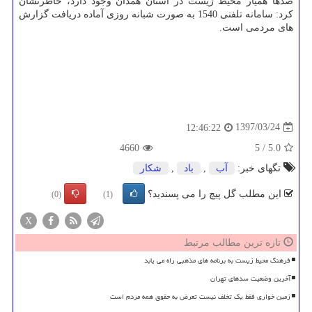
صدها همیار محیط زیست در استان همدان وجود دارد، خاطرنشان
كرد: سامانه تلفنی 1540 به صورت شبانه روزی آماده دریافت گزارش
های مردمی است.
1397/03/24
12:46:22
4660
5
/
5.0
تگهای خبر:
آب
,
باد
,
شكار
این مطلب گل پیچ را می پسندید؟
(0)
(1)
X
تازه ترین مطالب مرتبط
فرهنگ محیط زیست به برنامه های مذهبی راه می یابد
آخرین وضعیت سدهای تهران
زمین خواری فقط یک تخلف نیست تعرض به حقوق همه مردم است