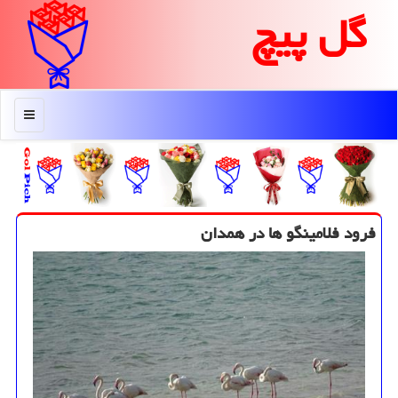
گل پیچ
منو
فرود فلامینگو ها در همدان