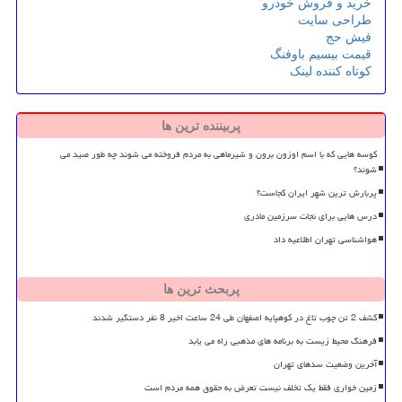
خرید و فروش خودرو
طراحی سایت
فیش حج
قیمت بیسیم باوفنگ
کوتاه کننده لینک
پربیننده ترین ها
کوسه هایی که با اسم اوزون برون و شیرماهی به مردم فروخته می شوند چه طور صید می
شوند؟
پربارش ترین شهر ایران کجاست؟
درس هایی برای نجات سرزمین مادری
هواشناسی تهران اطلاعیه داد
پربحث ترین ها
کشف 2 تن چوب تاغ در کوهپایه اصفهان طی 24 ساعت اخیر 8 نفر دستگیر شدند
فرهنگ محیط زیست به برنامه های مذهبی راه می یابد
آخرین وضعیت سدهای تهران
زمین خواری فقط یک تخلف نیست تعرض به حقوق همه مردم است