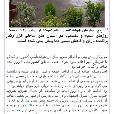
گل پیچ: سازمان هواشناسی اعلام نموده از اواخر وقت جمعه و
روزهای شنبه و یكشنبه در استان های ساحلی خزر رگبار
پراكنده باران و كاهش نسبی دما پیش بینی شده است.
مدیركل پیش بینی و اخطار سریع سازمان هواشناسی كشور در گفتگو
با خبرنگار مهر اعلام نمود: هوای اغلب مناطق كشور طی ۳ روز آینده
صاف و آفتابی خواهد بود.
احد وظیفه اضافه كرد: از اواخر جمعه و طی روزهای شنبه و یكشنبه
در استان های ساحلی خزر رگبار پراكنده باران و كاهش نسبی
دما
و
همینطور در بعضی از نقاط شمال غرب كشور افزایش ابر پیش بینی
می گردد و طی روزهای شنبه و یكشنبه دریای خزر مواج خواهد بود.
وی ادامه داد: در ۲ روز آینده در مناطقی از شمال شرق، شرق،
جنوب شرق، شرق اصفهان و در ساعات پس از ظهر در بعضی نقاط
آذربایجان شرقی و غربی، وزش
باد
شدید پیش بینی می گردد كه در
شرق و جنوب شرق در بعضی ساعات با گرد و
خاك
همراه بوده و
سبب كاهش كیفیت
هوا
و دید افقی خواهد شد. طی این مدت، در