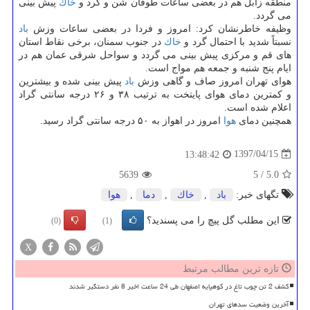
منطقه زابل هم در بعضی ساعات طوفان شن و گرد و
خاك
پیش بینی
می گردد.
وظیفه خاطرنشان كرد: امروز و فردا در بعضی ساعات وزش
باد
نسبتاً شدید با احتمال گرد و
خاك
در جنوب سمنان، برخی نقاط استان
های قم و مركزی پیش بینی می گردد و سواحل شرقی عمان هم در
ایام پنج شنبه و جمعه هم مواج است.
هوای تهران امروز صاف و گاهی وزش
باد
پیش بینی شده و بیشترین
و كمترین دمای هوای پایتخت به ترتیب ۳۸ و ۲۶ درجه سانتی گراد
اعلام شده است.
همچنین دمای
هوا
امروز در اهواز به ۵۰ درجه سانتی گراد رسید.
1397/04/15
13:48:42
5639
5
/
5.0
تگهای خبر:
باد
,
خاك
,
دما
,
هوا
این مطلب گل پیچ را می پسندید؟
(0)
(1)
X
تازه ترین مطالب مرتبط
کشف 2 تن چوب تاغ در کوهپایه اصفهان طی 24 ساعت اخیر 8 نفر دستگیر شدند
آخرین وضعیت سدهای تهران