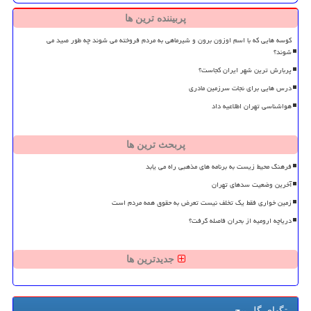
پربیننده ترین ها
کوسه هایی که با اسم اوزون برون و شیرماهی به مردم فروخته می شوند چه طور صید می
شوند؟
پربارش ترین شهر ایران کجاست؟
درس هایی برای نجات سرزمین مادری
هواشناسی تهران اطلاعیه داد
پربحث ترین ها
فرهنگ محیط زیست به برنامه های مذهبی راه می یابد
آخرین وضعیت سدهای تهران
زمین خواری فقط یک تخلف نیست تعرض به حقوق همه مردم است
دریاچه ارومیه از بحران فاصله گرفت؟
جدیدترین ها
تگهای گل پیچ