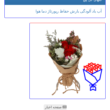
آب
باد
آلودگی
بارش
حفاظ
رپورتاژ
دما
هوا
صفحه اخبار