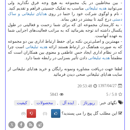
- بین مخاطبین در یک مجموعه به هیچ وجه فرق نگذارید ولی
می‌توانید
هدیه تبلیغاتی
مناسب به تفکیک جنسیتی فراهم و تقدیم کنید.
- نام و لوگوی شرکت خود را حتما در روی
هدایای تبلیغاتی و ساک
دستی
درج کنید تا بیشتر در ذهن بماند.
- به کارمندان مجموعه ای که برای شما زحمت و فعالیتی در طول
یکسال داشته اند توجه بفرمائید که به مراتب فعالیت‌های اجرایی شما
به عهده آنهاست.
- مهمترین و اصلی‌ترین نکته برای حفظ ارتباط اداری بین دو مجموعه
که به صورت هماهنگ در ارتباط هستند ارائه
هدیه تبلیغاتی
است چرا
که در نظام اداری ایجاد حس عاطفی و معنوی بین همکاران است که
مطمئناً
هدیه تبلیغاتی
دادن تأثیر بسزایی در رابطه شما دارد.
لطفا جهت دریافت مشاوره ونمونه رایگان و خرید هدایای تبلیغاتی از
سایت هدایای تبلیغاتی ضحی دیدن فرمائید
1397/04/27
20:53:48
5843
5
/
5.0
تگهای خبر:
رپورتاژ
,
ایده آل
,
محصولات
,
كیفیت
این مطلب گل پیچ را می پسندید؟
(0)
(1)
X