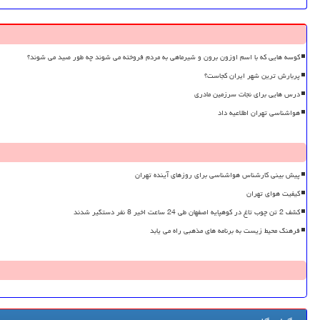
کوسه هایی که با اسم اوزون برون و شیرماهی به مردم فروخته می شوند چه طور صید می شوند؟
پربارش ترین شهر ایران کجاست؟
درس هایی برای نجات سرزمین مادری
هواشناسی تهران اطلاعیه داد
پیش بینی کارشناس هواشناسی برای روزهای آینده تهران
کیفیت هوای تهران
کشف 2 تن چوب تاغ در کوهپایه اصفهان طی 24 ساعت اخیر 8 نفر دستگیر شدند
فرهنگ محیط زیست به برنامه های مذهبی راه می یابد