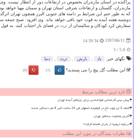
پراكنده در استان مازندران بخصوص در ارتفاعات دور از انتظار نیست. وی
مازندران، گلستان و ارتفاعات شرقی استان تهران و سمنان مهیا خواهد بود
دوشنبه هفته آینده به قوت خود باقی خواهد ماند. وی افزود: صبح جمع
سفارش كرد كودكان و سالمندان از
تردد
در فضای باز اجتناب كنند. به قو
1397/06/11
14:59:34
5
/
5.0
تگهای خبر:
باد
,
بارش
,
تردد
,
دما
این مطلب گل پیچ را می پسندید؟
(0)
(1)
تازه ترین مطالب مرتبط
پیش بینی کارشناس هواشناسی برای روزهای آینده تهران
کشف 2 تن چوب تاغ در کوهپایه اصفهان طی 24 ساعت اخیر 8 نفر دستگیر شدند
آخرین وضعیت سدهای تهران
دریاچه ارومیه از بحران فاصله گرفت؟
نظرات بینندگان در مورد این مطلب