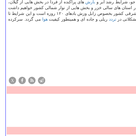
 جو، شرایط رشد ابر و
بارش
های پراكنده از فردا در بخش هایی از گیلان،
در جه را در استان های سالی خزر و بخش هایی از نوار شمالی كشور خواهیم داشت
كه به طور حتم این شرایط بر دامنه های جنوبی البرز همچون تهران اثرگذار خواهد بود. كارشناس سازمان هواشناسی اظهار داشت: پدیده غالب در نوار شرقی كشور بخصوص زابل وزش بادهای ۱۲۰ روزه است و این شرایط تا
تردد
ریلی و جاده ای و همینطور كیفیت
هوا
می گردد. سركرده
X