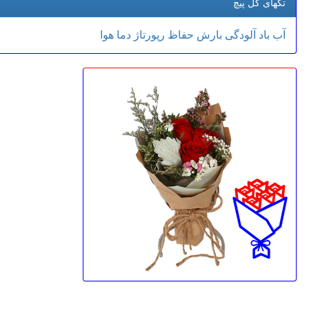
تگهای گل پیچ
آب
باد
آلودگی
بارش
حفاظ
رپورتاژ
دما
هوا