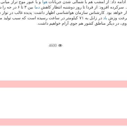
 ادامه داد: از امشب هم با شمالی شدن جریانات
هوا
و با عبور موج تراز میانی
. سركرده افزود: از فردا تا روز دوشنبه انتظار كاهش
دما
بین ۳ تا ۶ 
ه سرعت وزش
باد
در زابل به ۷۱ كیلومتر در ساعت رسیده است كه سبب تولید مشكلاتی در
ل وی، در دیگر مناطق كشور هم جوی آرام خواهیم داشت.
4600