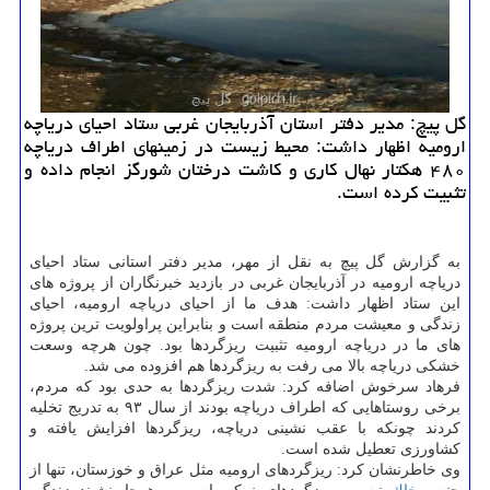
گل پیچ: مدیر دفتر استان آذربایجان غربی ستاد احیای دریاچه
ارومیه اظهار داشت: محیط زیست در زمینهای اطراف دریاچه
۴۸۰ هكتار نهال كاری و كاشت درختان شورگز انجام داده و
تثبیت كرده است.
به گزارش گل پیچ به نقل از مهر، مدیر دفتر استانی ستاد احیای
دریاچه ارومیه در آذربایجان غربی در بازدید خبرنگاران از پروژه های
این ستاد اظهار داشت: هدف ما از احیای دریاچه ارومیه، احیای
زندگی و معیشت مردم منطقه است و بنابراین پراولویت ترین پروژه
های ما در دریاچه ارومیه تثبیت ریزگردها بود. چون هرچه وسعت
خشكی دریاچه بالا می رفت به ریزگردها هم افزوده می شد.
فرهاد سرخوش اضافه كرد: شدت ریزگردها به حدی بود كه مردم،
برخی روستاهایی كه اطراف دریاچه بودند از سال ۹۳ به تدریج تخلیه
كردند چونكه با عقب نشینی دریاچه، ریزگردها افزایش یافته و
كشاورزی تعطیل شده است.
وی خاطرنشان كرد: ریزگردهای ارومیه مثل عراق و خوزستان، تنها از