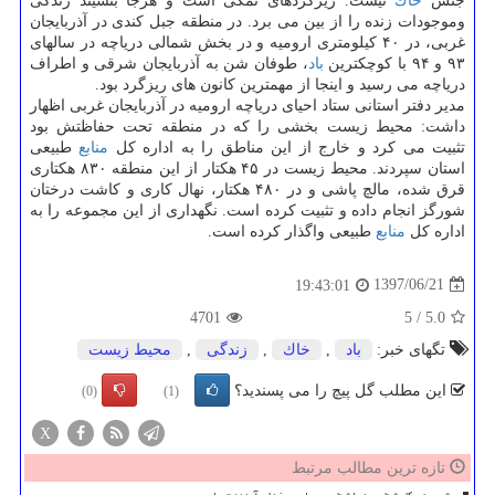
جنس
خاك
نیست. ریزگردهای نمكی است و هرجا بنشیند زندگی
وموجودات زنده را از بین می برد. در منطقه جبل كندی در آذربایجان
غربی، در ۴۰ كیلومتری ارومیه و در بخش شمالی دریاچه در سالهای
۹۳ و ۹۴ با كوچكترین
باد
، طوفان شن به آذربایجان شرقی و اطراف
دریاچه می رسید و اینجا از مهمترین كانون های ریزگرد بود.
مدیر دفتر استانی ستاد احیای دریاچه ارومیه در آذربایجان غربی اظهار
داشت: محیط زیست بخشی را كه در منطقه تحت حفاظتش بود
تثبیت می كرد و خارج از این مناطق را به اداره كل
منابع
طبیعی
استان سپردند. محیط زیست در ۴۵ هكتار از این منطقه ۸۳۰ هكتاری
قرق شده، مالچ پاشی و در ۴۸۰ هكتار، نهال كاری و كاشت درختان
شورگز انجام داده و تثبیت كرده است. نگهداری از این مجموعه را به
اداره كل
منابع
طبیعی واگذار كرده است.
1397/06/21
19:43:01
4701
5
/
5.0
تگهای خبر:
باد
,
خاك
,
زندگی
,
محیط زیست
این مطلب گل پیچ را می پسندید؟
(0)
(1)
X
تازه ترین مطالب مرتبط