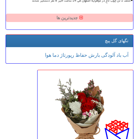
کشف 2 تن چوب تاغ در کوهپایه اصفهان طی 24 ساعت اخیر 8 نفر دستگیر شدند
جدیدترین ها
تگهای گل پیچ
آب
باد
آلودگی
بارش
حفاظ
رپورتاژ
دما
هوا