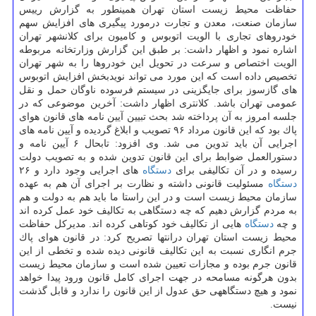
حفاظت محیط زیست استان تهران همینطور به گزارش رییس
سازمان صنعت، معدن و تجارت درمورد پیگیری های افزایش سهم
خودروهای تجاری با الویت اتوبوس و كامیون برای كلانشهر تهران
اشاره نمود و اظهار داشت: بر طبق این گزارش وزارتخانه مربوطه
الویت اختصاص و سرعت در تحویل این خودروها را به شهر تهران
تخصیص داده است كه این مورد می تواند نویدبخش افزایش اتوبوس
های گازسوز برای جایگزینی در سیستم فرسوده ناوگان حمل و نقل
عمومی تهران باشد. كلانتری اظهار داشت: آخرین موضوعی كه در
جلسه امروز به آن پرداخته شد بحث تبیین آیین نامه های قانون هوای
پاك بود كه این قانون مرداد ۹۶ تصویب و ابلاغ گردیده و آیین نامه های
اجرایی آن باید تدوین می شد. وی افزود: تابحال ۶ آیین نامه و
دستورالعمل ضوابط برای این قانون تدوین شده و به تصویب دولت
رسیده و در آن تكالیفی برای
دستگاه
های اجرایی وجود دارد و ۲۶
دستگاه
مسئولیت قانونی داشته و نظارت بر اجرای آن هم به عهده
سازمان محیط زیست است و در این راستا ما باید هم به دولت و هم
به مردم گزارش دهیم كه چه دستگاهی به تكالیف خود عمل كرده اند
و چه
دستگاه
هایی از تكالیف خود كوتاهی كرده اند. مدیركل حفاظت
محیط زیست استان تهران درانتها تصریح كرد: در قانون هوای پاك
جرم انگاری نسبت به این تكالیف قانونی دیده شده و تخطی از این
قانون جرم بوده و مجازات تعیین شده است و سازمان محیط زیست
بدون هرگونه مسامحه در جهت اجرای كامل قانون ورود پیدا خواهد
نمود و هیچ دستگاههی حق عدول از این قانون را ندارد و قابل گذشت
نیست.