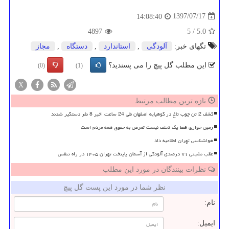
1397/07/17
14:08:40
4897
5
/
5.0
تگهای خبر:
آلودگی
,
استاندارد
,
دستگاه
,
مجاز
این مطلب گل پیچ را می پسندید؟
(0)
(1)
X
تازه ترین مطالب مرتبط
کشف 2 تن چوب تاغ در کوهپایه اصفهان طی 24 ساعت اخیر 8 نفر دستگیر شدند
زمین خواری فقط یک تخلف نیست تعرض به حقوق همه مردم است
هواشناسی تهران اطلاعیه داد
عقب نشینی ۷۱ درصدی آلودگی از آسمان پایتخت تهران ۱۴۰۵ در راه تنفس
نظرات بینندگان در مورد این مطلب
نظر شما در مورد این پست گل پیچ
نام:
ایمیل: