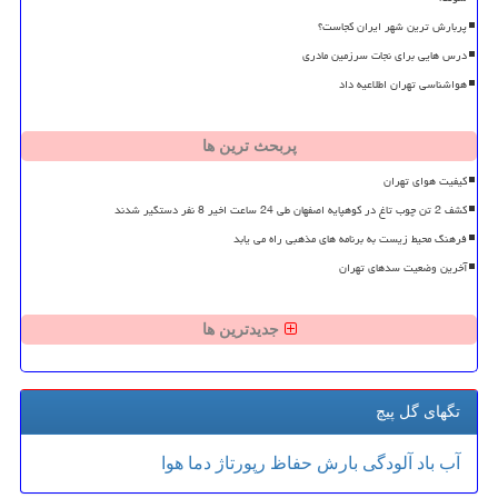
پربارش ترین شهر ایران کجاست؟
درس هایی برای نجات سرزمین مادری
هواشناسی تهران اطلاعیه داد
پربحث ترین ها
کیفیت هوای تهران
کشف 2 تن چوب تاغ در کوهپایه اصفهان طی 24 ساعت اخیر 8 نفر دستگیر شدند
فرهنگ محیط زیست به برنامه های مذهبی راه می یابد
آخرین وضعیت سدهای تهران
جدیدترین ها
تگهای گل پیچ
آب
باد
آلودگی
بارش
حفاظ
رپورتاژ
دما
هوا