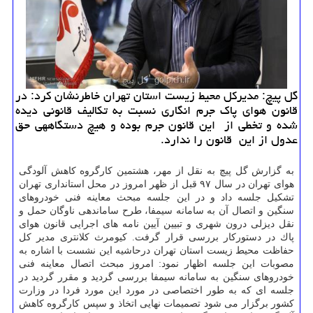
گل پیچ: مدیركل محیط زیست استان تهران خاطرنشان كرد: در
قانون هوای پاك جرم انگاری نسبت به تكالیف قانونی دیده
شده و تخطی از این قانون جرم بوده و هیچ دستگاههی حق
عدول از این قانون را ندارد.
به گزارش گل پیچ به نقل از مهر، هشتمین كارگروه كاهش آلودگی
هوای تهران در سال ۹۷ قبل از ظهر امروز در محل استانداری تهران
تشكیل جلسه داد و در این جلسه مبحث معاینه فنی خودروهای
سنگین و اتصال آن به سامانه سیمفا، طرح ساماندهی ناوگان حمل و
نقل دیزلی درون شهری و تبیین آیین نامه های اجرایی قانون هوای
پاك در دستوركار بررسی قرار گرفت. كیومرث كلانتری مدیر كل
حفاظت محیط زیست استان تهران درحاشیه این نشست با اشاره به
مصوبات این جلسه اظهار نمود: امروز مبحث اتصال معاینه فنی
خودروهای سنگین به سامانه سیمفا بررسی گردید و مقرر گردید در
جلسه ای كه به طور اختصاصی در مورد این مورد فردا در وزارت
كشور برگزار می شود تصمیمات نهایی اتخاذ و سپس كارگروه كاهش