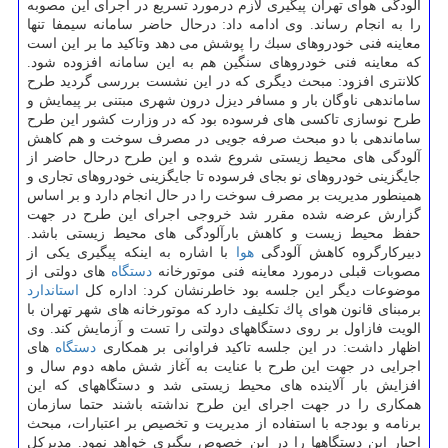
آلودگی هوای تهران پیگیری لازم درمورد تسریع در اجرای این مصوبه
را به انجام رساند. وی ادامه داد: درحال حاضر سامانه سیمفا تنها
معاینه فنی خودروهای سبك را پوشش می دهد وتاكید ما بر این است
كه معاینه فنی خودروهای سنگین هم به این سامانه افزوده شود.
كلانتری افزود: مبحث دیگری كه در این نشست بررسی گردید طرح
ساماندهی ناوگان بار و مسافر دیزل درون شهری مبتنی بر پیمایش و
طرح نوسازی تاكسی های فرسوده بود كه در وزارت كشور این طرح
ساماندهی با دو مبحث صرفه جویی در مصرف سوخت و هم كاهش
آلودگی های محیط زیستی شروع شده و این طرح درحال حاضر از
جایگزینی خودروهای نو بجای فرسوده تا جایگزینی خودروهای تجاری و
همینطور مدیریت بر مصرف سوخت را در حال انجام دارد و بر اساس
گزارش عرضه شده مقرر شد خروجی اجرای این طرح در جهت
حفظ محیط زیست و كاهش بارآلودگی های محیط زیستی باشد.
دبیركارگروه كاهش آلودگی
هوا
با اشاره به اینكه پیگیری یكی از
مصوبات قبلی درمورد معاینه فنی موتورخانه
دستگاه
های دولتی از
موضوعات دیگر این جلسه بود خاطرنشان كرد: اداره كل
استاندارد
برمبنای قانون هوای پاك تكلیف دارد كه موتورخانه های شهر تهران با
الویت فازاول بر روی دستگاههای دولتی را تست و آزمایش كند. وی
اظهار داشت: در این جلسه تاكید فراوانی بر همكاری
دستگاه
های
اجرایی در جهت این طرح با عنایت به آغاز شش ماهه دوم سال و
افزایش بار آلاینده های محیط زیستی شد و دستگاههای كه این
همكاری را در جهت اجرای این طرح نداشته باشند حتما سازمان
برنامه و بودجه با استفاده از مدیریت و تخصیص بر اعتبارات، مبحث
اجبار این دستگاهها را در این خصوص پیگیری خواهد نمود. مدیركل