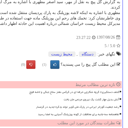
كردند.
مطهری با اشاره به اینكه لاشه یوزپلنگ به پارك پردیسان منتقل شده است، 
وی خاطرنشان كرد: تخمك های رحم این یوزپلنگ ماده جهت استفاده در طرح 
مدیركل محیط زیست خراسان شمالی درباره اهمیت این حادثه اظهار داشت: طی ۳ ماه 
1397/08/26
23:27:22
5
/
5.0
تگهای خبر:
دستگاه
,
محیط زیست
این مطلب گل پیچ را می پسندید؟
(0)
(1)
تازه ترین مطالب مرتبط
کشف دستگیری۲ گروه شکارچی حرفه ای در کرکس نطنز سلاح جنگی و لاشه قوچ
آتش بدیل مهار گشت یک نیروی مردمی جان باخت
رشد جمعیت گورخر ایرانی در پارک ملی کویر تولد ۵ کره جدید در گرمسار
تفاهمنامه سه جانبه برای محافظت از گونه یوزپلنگ آسیایی به امضا رسید
نظرات بینندگان در مورد این مطلب