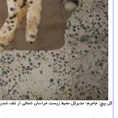
گل پیچ: جاجرم- مدیركل محیط زیست خراسان شمالی از تلف شدن یك