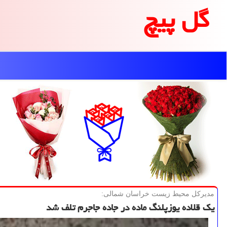
گل پیچ
مدیركل محیط زیست خراسان شمالی:
یك قلاده یوزپلنگ ماده در جاده جاجرم تلف شد