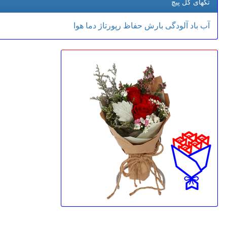
تگهای گل پیچ
آب
باد
آلودگی
بارش
حفاظ
رپورتاژ
دما
هوا