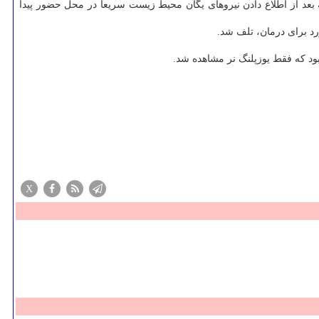
با اشاره به مرگ این جانور كمیاب، اظهار نمود: این حادثه حدود ساعت ۱۸ روز گذشته رخ داد كه بعد از اطلاع دادن نیروهای یگان محیط زیست سریعا در محل حضور پیدا
رد برای درمان، تلف شد.
ود كه فقط یوزپلنگ نر مشاهده شد.
X