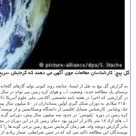
گل پیچ: كارشناسان مطالعات جوی آگهی می دهند كه گرمایش سریع 
به گزارش گل پیچ به نقل از ایسنا، چنانچه روند كنونی تولید گازهای گلخانه 
برمبنای یك مطالعه جدید، وضعیت
آب
و هوای كره زمین می تواند در سال ۲۰۳۰ میلادی شبیه به شرایط اقلیمی این سیاره در سه میلیون سال پیش شود.
در گزارشی كه اخیرا در هفته نامه تخصصی آكادمی ملی علوم آمریكا (PNAS) انتشار یافته، آمده است كه در صورت تداوم تولید میزان كنونی گازهای گلخانه ای در جو حتی امكان دارد شرایط
۲۱۵۰ میلادی به دوران شكل گیری اولین پستانداران در ۵۰ میلیون سال پیش بازگردد.
جك ویلیامز، كارشناس مسایل اقلیمی از دانشگاه ویسكانسین و از نویسندگان
كره زمین در دوره "پلیوسن" در حدود سه میلیون سال پیش، دورانی گرم 
آب
های آزاد ۱۸ متر بالاتر از امروز بود. دمای زمین باز در این دوران در مجموع بین ۸ / ۱ و ۶ / ۳ درجه سلسیوس بالاتر از دمای كنونی كره خاكی بود.
بنابر گزارش دویچه وله، هم زمان گرمایش سریع زمین برخی گونه ها را كه
نویسندگان این مطالعه تاكید می كند كه در چنین شرایطی، شمار زیادی از 