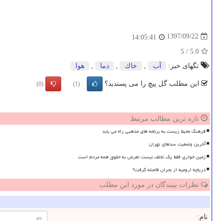
1397/09/22
14:05:41
5
/
5.0
تگهای خبر:
آب
,
خاك
,
دما
,
هوا
این مطلب گل پیچ را می پسندید؟
(0)
(1)
تازه ترین مطالب مرتبط
فرهنگ محیط زیست به برنامه های مذهبی راه می یابد
آخرین وضعیت سدهای تهران
زمین خواری فقط یک تخلف نیست تعرض به حقوق همه مردم است
دریاچه ارومیه از بحران فاصله گرفت؟
نظرات بینندگان در مورد این مطلب
نام: