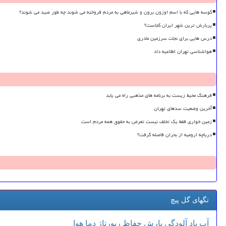
کوسه هایی که با اسم اوزون برون و شیرماهی به مردم فروخته می شوند چه طور صید می شوند؟
پربارش ترین شهر ایران کجاست؟
درس هایی برای نجات سرزمین مادری
هواشناسی تهران اطلاعیه داد
فرهنگ محیط زیست به برنامه های مذهبی راه می یابد
آخرین وضعیت سدهای تهران
زمین خواری فقط یک تخلف نیست تعرض به حقوق همه مردم است
دریاچه ارومیه از بحران فاصله گرفت؟
تگهای گل پیچ
آب
باد
آلودگی
بارش
حفاظ
رپورتاژ
دما
هوا