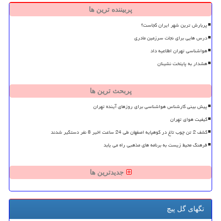
پربیننده ترین ها
پربارش ترین شهر ایران کجاست؟
درس هایی برای نجات سرزمین مادری
هواشناسی تهران اطلاعیه داد
هشدار به پایتخت نشینان
پربحث ترین ها
پیش بینی کارشناس هواشناسی برای روزهای آینده تهران
کیفیت هوای تهران
کشف 2 تن چوب تاغ در کوهپایه اصفهان طی 24 ساعت اخیر 8 نفر دستگیر شدند
فرهنگ محیط زیست به برنامه های مذهبی راه می یابد
جدیدترین ها
تگهای گل پیچ