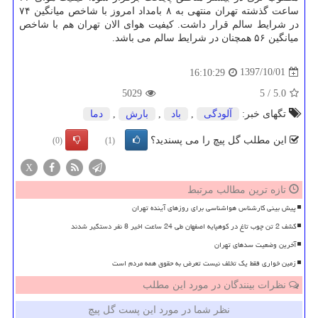
ساعت گذشته تهران منتهی به ۸ بامداد امروز با شاخص میانگین ۷۴
در شرایط سالم قرار داشت. كیفیت هوای الان تهران هم با شاخص
میانگین ۵۶ همچنان در شرایط سالم می باشد.
1397/10/01
16:10:29
5029
5
/
5.0
تگهای خبر:
آلودگی
,
باد
,
بارش
,
دما
این مطلب گل پیچ را می پسندید؟
(0)
(1)
X
تازه ترین مطالب مرتبط
پیش بینی کارشناس هواشناسی برای روزهای آینده تهران
کشف 2 تن چوب تاغ در کوهپایه اصفهان طی 24 ساعت اخیر 8 نفر دستگیر شدند
آخرین وضعیت سدهای تهران
زمین خواری فقط یک تخلف نیست تعرض به حقوق همه مردم است
نظرات بینندگان در مورد این مطلب
نظر شما در مورد این پست گل پیچ