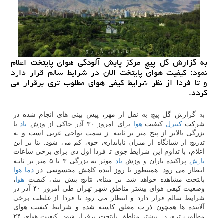
به گزارش گل پیچ مركز پایش آلودگی هوای پایتخت اعلام
نمود: كیفیت هوای پایتخت الان در شرایط سالم قرار دارد
و تا فردا از نظر شرایط كیفی هوای مطلوب ‎تری برقرار می
گردد.
به گزارش گل پیچ به نقل از مهر، پیش بینی های انجام شده در
شركت
كنترل
كیفیت
هوا
برای امروز ۳۰ آذر حاكی از وزش
باد
با
بزرگی بالاتر از پنج متر بر ثانیه از سمت نواحی غربی است و به
تدریج از شبانگاه از میزان ناپایداری جوی كم می شود. بنا بر این
اعلام، با تداوم این شرایط جوی تا فردا اول دی برای برخی ساعات
بارش
پراكنده باران و وزش
باد
موثر به بزرگی ۳ تا ۵ متر بر ثانیه
انتظار می رود. همینطور تا روز آینده كاهش محسوسی در
دما
هوا
پایتخت مشاهده خواهد شد. بر مبنای نتایج پیش بینی كیفیت
هوا
،
وضعیت كیفی هوای بیشتر مناطق شهر تهران طی امروز ۳۰ آذر در
شرایط سالم قرار دارد و انتظار می رود تا فردا از غلظت برخی
آلاینده ها همچون ذرات معلق كاسته شده و شرایط كیفیت هوای
مطلوب تری در بیشتر مناطق پایتخت برقرار شود. كیفیت هوای ۲۴