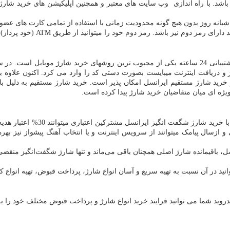
اشد. با راه اندازی وب سایت های معتبر و همچنین اپلیکیشن های خرید شارژ،
شبانه روز بدون هیچ گونه محدودیت زمانی با استفاده از تمامی کارت های عضو
د. رمز دوم خود را میتوانید از طریق ATM (خود پرداز) بانک خود فعال نمایید.
 شارژ ایرانسل و
و دریافت اینترنت میبایست بصورت دستی کد را وارد می کرد. اکنون علاوه ب
رید شارژ مستقیم ایرانسل امکان پذیر است. خرید شارژ مستقیم به دلیل با
یژه ای میان متقاضیان خرید شارژ پیدا کرده است.
 ازسال پیامک میتوانند از سرویس اینترنت و یا انتخاب آهنگ پیشواز نیز بهر
ل، باقیمانده شارژ اصلی همچنان باقی می‌ماند و تنها شارژ شگفت‌انگیز منقض
در آن نسبت به تهیه سریع و آسان انواع شارژ، پرداخت قبوض، تهیه انواع کار
روید شما می توانید فرایند خرید انواع شارژ و پرداخت قبوض مختلف خود را به 