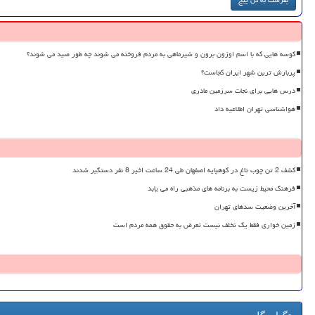
کوسه هایی که با اسم اوزون برون و شیرماهی به مردم فروخته می شوند چه طور صید می شوند؟
پربارش ترین شهر ایران کجاست؟
درس هایی برای نجات سرزمین مادری
هواشناسی تهران اطلاعیه داد
کشف 2 تن چوب تاغ در کوهپایه اصفهان طی 24 ساعت اخیر 8 نفر دستگیر شدند
فرهنگ محیط زیست به برنامه های مذهبی راه می یابد
آخرین وضعیت سدهای تهران
زمین خواری فقط یک تخلف نیست تعرض به حقوق همه مردم است