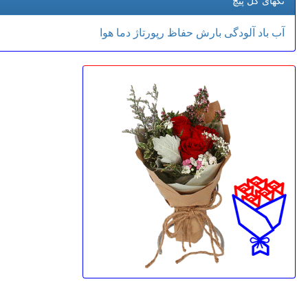
تگهای گل پیچ
آب
باد
آلودگی
بارش
حفاظ
رپورتاژ
دما
هوا