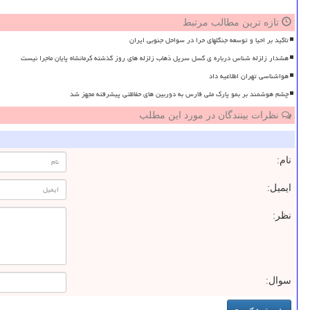
تازه ترین مطالب مرتبط
تاکید بر احیا و توسعه جنگلهای حرا در سواحل جنوبی ایران
هشدار زلزله شناس درباره ی گسل سرپل ذهاب زلزله های روز گذشته کرمانشاه پایان ماجرا نیست
هواشناسی تهران اطلاعیه داد
چشم هوشمند بر بمو پارک ملی فارس به دوربین های حفاظتی پیشرفته مجهز شد
نظرات بینندگان در مورد این مطلب
نام:
ایمیل:
نظر:
سوال: