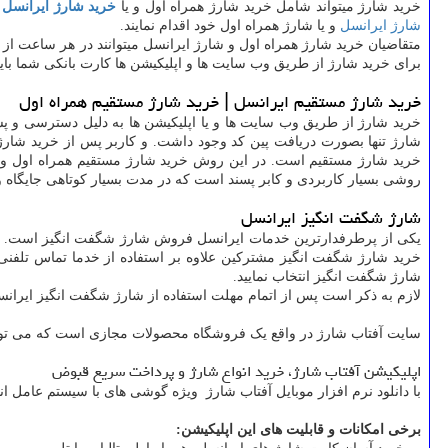
خرید شارژ میتواند شامل خرید شارژ همراه اول و یا
خرید شارژ ایرانسل
ب
شارژ ایرانسل
و یا شارژ همراه اول خود اقدام نمایند.
متقاضیان خرید شارژ همراه اول و شارژ ایرانسل میتوانند در هر ساعت از 
برای خرید شارژ از طریق وب سایت ها و اپلیکیشن ها کارت بانکی شما باید دارای رمز دوم نیز باش
خرید شارژ مستقیم ایرانسل | خرید شارژ مستقیم همراه اول
خرید شارژ از طریق وب سایت ها و یا اپلیکیشن ها به دلیل دسترسی و پشتیبانی 24 ساعته یکی از مجبوب ترین روشهای خرید شارژ موبایل است. در سالهای نخست آغاز فروش
شارژ تنها بصورت دریافت پین کد وجود داشت. و کاربر پس از خرید شارژ 
خرید شارژ مستقیم است. در این روش خرید شارژ مستقیم همراه اول و خ
روشی بسیار کاربردی و کابر پسند است که در مدت بسیار کوتاهی جایگاه و
شارژ شگفت انگيز ايرانسل
خرید شارژ شگفت انگیز مشترکین علاوه بر استفاده از خدما تماس تلفنی و
شارژ شگفت انگیز انتخاب نمایید.
لازم به ذکر است پس از اتمام مهلت استفاده از شارژ شگفت انگیز ایرانس
سایت آفتاب شارژ در واقع یک فروشگاه محصولات مجازی است که می توانید 
اپلیکیشن آفتاب شارژ، خرید انواع شارژ و پرداخت سریع قبوض
با دانلود نرم افزار موبایل آفتاب شارژ ویژه گوشی های با سیستم عامل اند
برخی امکانات و قابلیت های این اپلیکیشن: