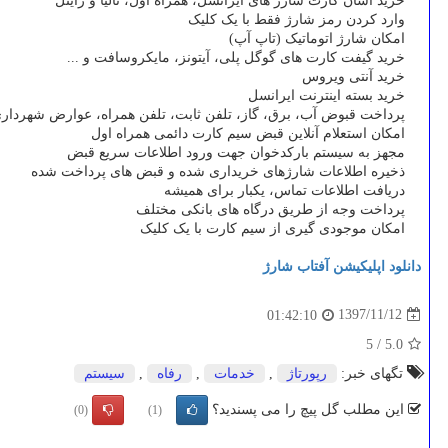
خرید آسان کارت شارژ های ایرانسل، همراه اول، تالیا و رایتل
وارد کردن رمز شارژ فقط با یک کلیک
امکان شارژ اتوماتیک (تاپ آپ)
خرید گیفت کارت های گوگل پلی، آیتونز، مایکروسافت و ...
خرید آنتی ویروس
خرید بسته اینترنت ایرانسل
پرداخت قبوض آب، برق، گاز، تلفن ثابت، تلفن همراه، عوارض شهردار
امکان استعلام آنلاین قبض سیم کارت دائمی همراه اول
مجهز به سیستم بارکدخوان جهت ورود اطلاعات سریع قبض
ذخیره اطلاعات شارژهای خریداری شده و قبض های پرداخت شده
دریافت اطلاعات تماس، یکبار برای همیشه
پرداخت وجه از طریق درگاه های بانکی مختلف
امکان موجودی گیری از سیم کارت با یک کلیک
دانلود اپلیکیشن آفتاب شارژ
1397/11/12
01:42:10
5
/
5.0
تگهای خبر:
رپورتاژ
,
خدمات
,
رفاه
,
سیستم
این مطلب گل پیچ را می پسندید؟
(0)
(1)