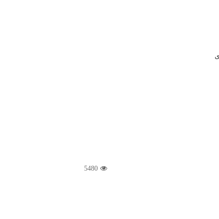
ی
5480