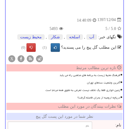
1397/12/04
14:40:09
5493
5
/
5.0
تگهای خبر:
آب
,
اسلحه
,
شكار
,
محیط زیست
این مطلب گل پیچ را می پسندید؟
(0)
(1)
X
تازه ترین مطالب مرتبط
فرهنگ محیط زیست به برنامه های مذهبی راه می یابد
آخرین وضعیت سدهای تهران
زمین خواری فقط یک تخلف نیست تعرض به حقوق همه مردم است
دریاچه ارومیه از بحران فاصله گرفت؟
نظرات بینندگان در مورد این مطلب
نظر شما در مورد این پست گل پیچ
نام: