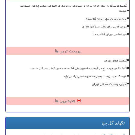
کوسه هایی که با اسم اوزون برون و شیرماهی به مردم فروخته می شوند چه طور صید می
شوند؟
پربارش ترین شهر ایران کجاست؟
درس هایی برای نجات سرزمین مادری
هواشناسی تهران اطلاعیه داد
پربحث ترین ها
کیفیت هوای تهران
کشف 2 تن چوب تاغ در کوهپایه اصفهان طی 24 ساعت اخیر 8 نفر دستگیر شدند
فرهنگ محیط زیست به برنامه های مذهبی راه می یابد
آخرین وضعیت سدهای تهران
جدیدترین ها
تگهای گل پیچ