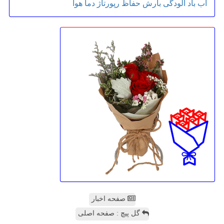
آب
باد
آلودگی
بارش
حفاظ
رپورتاژ
دما
هوا
صفحه اخبار
گل پیچ : صفحه اصلی