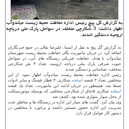
به گزارش گل پیچ رئیس اداره حفاظت محیط زیست میاندوآب
اظهار داشت: 3 شكارچی متخلف در سواحل پارك ملی دریاچه
ارومیه دستگیر شدند.
به گزارش گل پیچ به نقل از ایسنا، علیرضا بقالی در جمع خبرنگاران
اضافه كرد: در جریان ماموریت یگان حفاظت محیط زیست شهرستان
میاندوآب با هدف حفاظت فیزیكی زیستگاه های آبی، در سواحل
جنوب شرقی پارك ملی دریاچه ارومیه، تعداد ۳ نفر شكارچی
متخلف، شناسایی و دستگیر شدند.
رئیس اداره حفاظت محیط زیست میاندوآب اظهار نمود: از این
متخلفین تعداد ۳ قبضه
اسلحه
شكاری، ۳ قطار فشنگ و سایر ادوات
ضبط شد. همینطور در جریان ادامه این ماموریت، تعداد یك قبضه
اسلحه
شكاری قاچاق از شكارچی متخلفی كه بوسیله موتورسیكلت
از محل سوار متواری شده بود، كشف شد.
وی بیان كرد: گشت های سیار این اداره در زیستگاه ها و مناطق تحت
مدیریت این اداره حضور مستمر داشته و برخورد با متخلفین در
دستور كار عوامل قرار دارد.