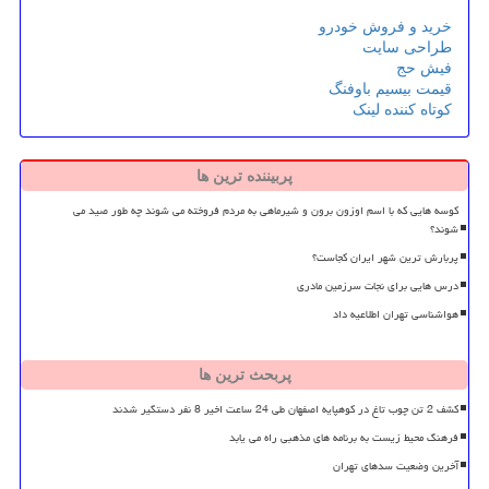
خرید و فروش خودرو
طراحی سایت
فیش حج
قیمت بیسیم باوفنگ
کوتاه کننده لینک
پربیننده ترین ها
کوسه هایی که با اسم اوزون برون و شیرماهی به مردم فروخته می شوند چه طور صید می
شوند؟
پربارش ترین شهر ایران کجاست؟
درس هایی برای نجات سرزمین مادری
هواشناسی تهران اطلاعیه داد
پربحث ترین ها
کشف 2 تن چوب تاغ در کوهپایه اصفهان طی 24 ساعت اخیر 8 نفر دستگیر شدند
فرهنگ محیط زیست به برنامه های مذهبی راه می یابد
آخرین وضعیت سدهای تهران