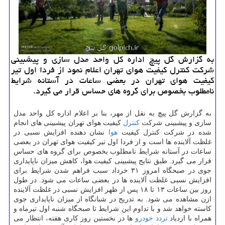
به گزارش گل پیچ اداره كل واحد مدل سازی و پیشبینی
شركت كنترل كیفیت هوای تهران اعلام نمود از فردا اول تیر
كیفیت هوای تهران در بعضی ساعات در آستانه شرایط
نامطلوب بخصوص برای گروه های حساس قرار می گیرد.
به گزارش گل پیچ به نقل از مهر، بنا بر اعلام اداره كل واحد مدل
سازی و پیشبینی شركت
كنترل
كیفیت هوای تهران پیشبینی های انجام
شده در شركت كنترل كیفیت
هوا
نشان دهنده افزایش نسبی در
غلظت آلاینده ها است و از فردا اول تیر كیفیت هوای تهران در بعضی
ساعات در آستانه شرایط نامطلوب بخصوص برای گروه های حساس
قرار می گیرد. طبق نتایج پیشبینی كیفیت هوا، كاهش میزان ناپایداری
جوی در صبحگاه امروز ۳۱ خرداد سبب فراهم شدن شرایط برای
افزایش نسبی غلظت آلاینده ها در بعضی ساعات می شود. در طول
روز بین ساعات ۱۳ تا ۱۸ پس از ظهر افزایش نسبی در غلظت آلاینده
ازن مشاهده می شود. به تدریج در شبانگاه از میزان ناپایداری جوی
كاسته خواهد شد و با تداوم این شرایط تا صبحگاه شنبه اول تیرماه و
همراه با ازدیاد
تردد
خودرو
ها در نخستین روز كاری هفته، انتظار می