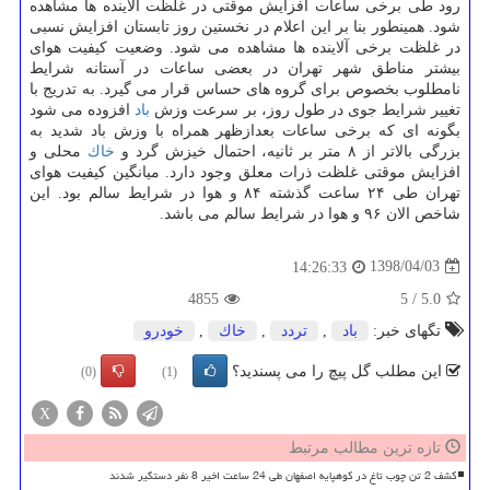
رود طی برخی ساعات افزایش موقتی در غلظت آلاینده ها مشاهده
شود. همینطور بنا بر این اعلام در نخستین روز تابستان افزایش نسبی
در غلظت برخی آلاینده ها مشاهده می شود. وضعیت كیفیت هوای
بیشتر مناطق شهر تهران در بعضی ساعات در آستانه شرایط
نامطلوب بخصوص برای گروه های حساس قرار می گیرد. به تدریج با
تغییر شرایط جوی در طول روز، بر سرعت وزش
باد
افزوده می شود
بگونه ای كه برخی ساعات بعدازظهر همراه با وزش باد شدید به
بزرگی بالاتر از ۸ متر بر ثانیه، احتمال خیزش گرد و
خاك
محلی و
افزایش موقتی غلظت ذرات معلق وجود دارد. میانگین كیفیت هوای
تهران طی ۲۴ ساعت گذشته ۸۴ و هوا در شرایط سالم بود. این
شاخص الان ۹۶ و هوا در شرایط سالم می باشد.
1398/04/03
14:26:33
4855
5
/
5.0
تگهای خبر:
باد
,
تردد
,
خاك
,
خودرو
این مطلب گل پیچ را می پسندید؟
(0)
(1)
X
تازه ترین مطالب مرتبط
کشف 2 تن چوب تاغ در کوهپایه اصفهان طی 24 ساعت اخیر 8 نفر دستگیر شدند