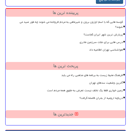
پربیننده ترین ها
کوسه هایی که با اسم اوزون برون و شیرماهی به مردم فروخته می شوند چه طور صید می
شوند؟
پربارش ترین شهر ایران کجاست؟
درس هایی برای نجات سرزمین مادری
هواشناسی تهران اطلاعیه داد
پربحث ترین ها
فرهنگ محیط زیست به برنامه های مذهبی راه می یابد
آخرین وضعیت سدهای تهران
زمین خواری فقط یک تخلف نیست تعرض به حقوق همه مردم است
دریاچه ارومیه از بحران فاصله گرفت؟
جدیدترین ها