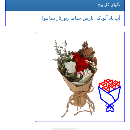
تگهای گل پیچ
آب
باد
آلودگی
بارش
حفاظ
رپورتاژ
دما
هوا