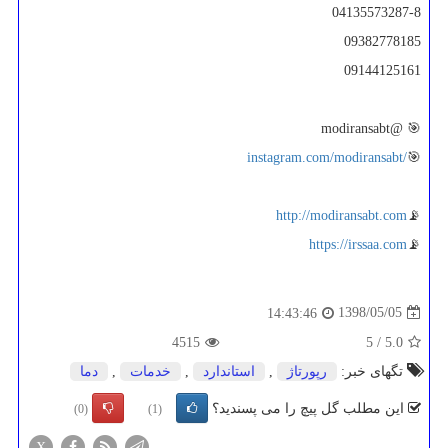
04135573287-8
09382778185
09144125161
modiransabt
🎯 @
instagram.com/modiransabt/
🎯
http://modiransabt.com
📡
https://irssaa.com
📡
1398/05/05
14:43:46
4515
5
/
5.0
تگهای خبر:
رپورتاژ
,
استاندارد
,
خدمات
,
دما
این مطلب گل پیچ را می پسندید؟
(0)
(1)
X