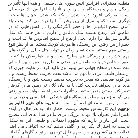
منطقه مدیترانه، افزایش آتش سوزی های طبیعی و همه اینها تأثیر بر
زندگی مردم و زیستگاه ها دارد و از تأثیرات افزایش یك درجه ای
است. مباركی افزود: ذوب شدن و تكه تكه شدن یخچال ها مبحث
دیگری است كه پتانسیل از بین رفتن آنها را زیاد می كند. بحث بالا
آمدن سطح اقیانوس ها و خطر آبگرفتگی را در كشورهایی كه در
مناطق كم ارتفاع هستند مثل مالدیو را داریم یا هر جایی كه مثل
مالدیو شرایط آنرا دارد، یعنی ارتفاع از سطح اقیانوس ها كم است و
خطر از بین رفتن این زیستگاه ها هرچند كوچك هستند اما از نظر تنوع
زیستی مهم هستند. بحث تغییر زمان در تولید مثل خیلی از گونه های
مهم حشرات و پرندگان هم مطرح است و ما عوارضش را كه به
صورت خاص در یك منطقه یا در بعضی مناطق به صورت بین المللی
ثبت شده در سطح جهانی می بینیم. وی تاكید كرد: در نهایت چیزی كه
از منظر طبیعی برای ما مهم می باشد بحث تخریب محیط زیست و یا
هر گونه فعالیتی كه منجر به تخریب محیط زیست شود و یا زیستگاه
های ما را بخواهد تخریب كند، یا به بیان كلان تر زمین ما را گرفتار
تغییر كند، به تبع منجر به تشدید تأثیرات تغییر اقلیم خواهد شد و وقتی
می گوییم زمین، منظور زیستگاه های خشكی، اقیانوسی و دریایی ما
است و زمین به معنای اعم آن است.
به هزینه های تغییر اقلیم بی
توجهیم
این كارشناس محیط زیست اخطار داد: به هر حال در آینده
تغییر اقلیم بعنوان یك تهدید بزرگی برای ما در سال های آتی مطرح
است. این نیاز را داریم كه مفهوم اجتماعی و طبیعی آنرا به شكل
درست به اشتراك بگذاریم و آگاهی بدهیم كه چه اتفاقی می افتد.
فعالیت های كشاورزی خود سهم قابل توجهی در تولید گازهای گلخانه
ای دارد. چیزی كه ما نمی توانیم آنرا انكار نماییم و متأسفانه نگاه