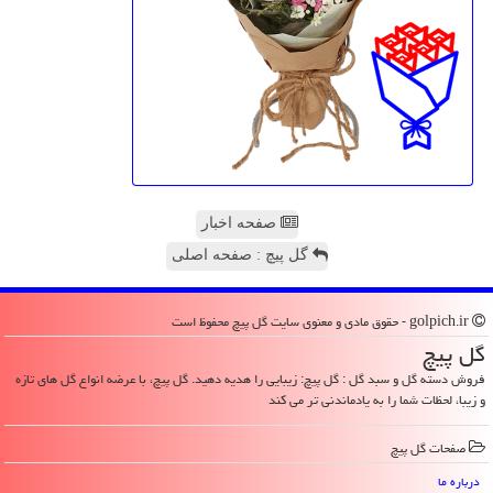
صفحه اخبار
گل پیچ : صفحه اصلی
golpich.ir - حقوق مادی و معنوی سایت گل پیچ محفوظ است
گل پیچ
فروش دسته گل و سبد گل : گل پیچ: زیبایی را هدیه دهید. گل پیچ، با عرضه انواع گل های تازه
و زیبا، لحظات شما را به یادماندنی تر می کند
صفحات گل پیچ
درباره ما