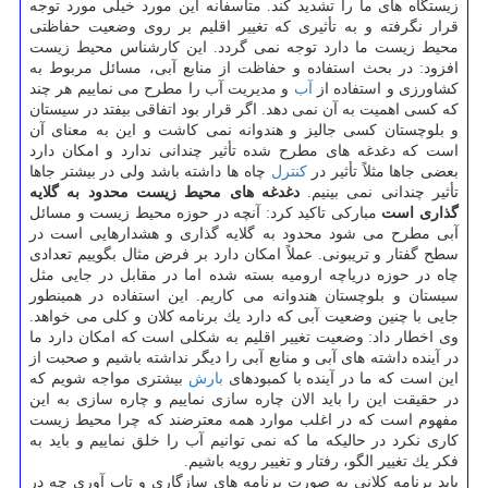
زیستگاه های ما را تشدید كند. متأسفانه این مورد خیلی مورد توجه
قرار نگرفته و به تأثیری كه تغییر اقلیم بر روی وضعیت حفاظتی
محیط زیست ما دارد توجه نمی گردد. این كارشناس محیط زیست
افزود: در بحث استفاده و حفاظت از منابع آبی، مسائل مربوط به
كشاورزی و استفاده از
آب
و مدیریت آب را مطرح می نماییم هر چند
كه كسی اهمیت به آن نمی دهد. اگر قرار بود اتفاقی بیفتد در سیستان
و بلوچستان كسی جالیز و هندوانه نمی كاشت و این به معنای آن
است كه دغدغه های مطرح شده تأثیر چندانی ندارد و امكان دارد
بعضی جاها مثلاً تأثیر در
كنترل
چاه ها داشته باشد ولی در بیشتر جاها
تأثیر چندانی نمی بینیم.
دغدغه های محیط زیست محدود به گلایه
گذاری است
مباركی تاكید كرد: آنچه در حوزه محیط زیست و مسائل
آبی مطرح می شود محدود به گلایه گذاری و هشدارهایی است در
سطح گفتار و تریبونی. عملاً امكان دارد بر فرض مثال بگوییم تعدادی
چاه در حوزه دریاچه ارومیه بسته شده اما در مقابل در جایی مثل
سیستان و بلوچستان هندوانه می كاریم. این استفاده در همینطور
جایی با چنین وضعیت آبی كه دارد یك برنامه كلان و كلی می خواهد.
وی اخطار داد: وضعیت تغییر اقلیم به شكلی است كه امكان دارد ما
در آینده داشته های آبی و منابع آبی را دیگر نداشته باشیم و صحبت از
این است كه ما در آینده با كمبودهای
بارش
بیشتری مواجه شویم كه
در حقیقت این را باید الان چاره سازی نماییم و چاره سازی به این
مفهوم است كه در اغلب موارد همه معترضند كه چرا محیط زیست
كاری نكرد در حالیكه ما كه نمی توانیم آب را خلق نماییم و باید به
فكر یك تغییر الگو، رفتار و تغییر رویه باشیم.
باید برنامه كلانی به صورت برنامه های سازگاری و تاب آوری چه در