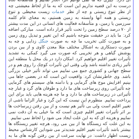
درست به این قضیه نداریم این است كه به ما از لحاظ معیشتی چه
از نظر تنوع زیستی و چه از نظر
خدمات
زیست محیطی و تنوع
زیستی و همه آنها وابسته به زمین هستیم، به معنای عام كلمه
سرزمین یا زمین، و متأسفانه فعالیت های انسانی در این مدت بیشتر
از ۷۰ درصد سطح زمین را تحت تأثیر قرار داده است. مباركی اضافه
كرد: ما باید در حقیقت متوجه باشیم كه این تغییر و تبدیل روی زمین
و به صورت كلی تخریب ما چه به صورت
جنگل
زدایی و چه به
صورت دستكاری به اشكال مختلف مثلا معدن كاوی و از بین بردن
پوشش گیاهی و هر تخریبی كه صورت می گیرد كمكی به تشدید
تأثیرات تغییر اقلیم خواهیم كرد. امكان دارد در یك محل یا منطقه این
تأثیر زیادی نداشته باشد ولی وقتی این تأثیرات كوچك را روی هم و در
سطح جهانی و كشوری جمع می نماییم می تواند تأثیر خیلی بزرگی
باشد. وی خاطرنشان كرد: واقعیت این است كه در بعضی جاها می
بینیم افزایش موج های گرمایی و یا دامنه های سیستم های گرمایی
چه تأثیراتی روی زیرساخت های ما دارد و طوفان های گرد و غبار چه
تأثیراتی در زیرساخت های ما دارد و ما چه هزینه هایی باید برای این
پرداخت نماییم. منظورم این نیست كه این گرد و غبار الزاما ناشی از
تغییر اقلیم است ولی بی تأثیر هم نیست و از بین رفتن زیرساخت ها
بر اثر تأثیرات تغییر اقلیم چیزی است كه ما خیلی به آن دقت نمی
نماییم و هزینه ای كه به این علت ایجاد می شود را لحاظ نمی نماییم.
به این علت كه زیستگاه ها از بین می رود، هرچه تغییر زیستگاه ها
بیشتر باشد تأثیرات تغییر اقلیم شدیدتر می شوداین كارشناس محیط
زیست اظهار داشت: در نهایت سرعت از بین رفتن گونه های ما به