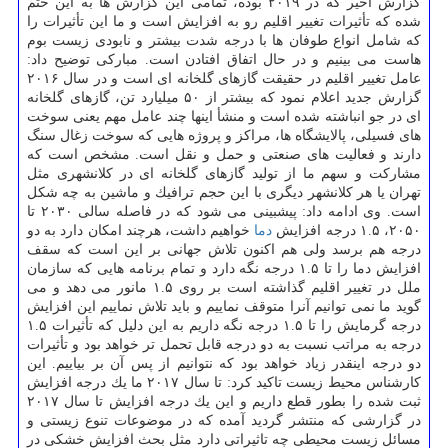
گزارش اخیر كه در ۲۰۱۹ بوده، تمامی این گزارش ها به این ختم
شده كه تأثیرات تغییر اقلیم رو به افزایش است و ما این تأثیرات را
كه شامل انواع طوفان ها با درجه شدت بیشتر و نابودی زیست بوم
هاست می بینیم و در حال اتفاق افتادن است. مباركی توضیح داد:
عامل تغییر اقلیم در حقیقت گازهای گلخانه ای است و در سال ۲۰۱۶
گزارش جدید اعلام نمود كه بیشتر از ۵۰ میلیارد تن، گازهای گلخانه
ای در جو انباشته شده است و منشأ اینها چند عامل مهم یعنی سوخت
های فسیلی، پالایشگاه ها، مراكز و پروژه هایی كه سوخت زغال سنگ
دارند و فعالیت های صنعتی و حمل و نقل است. مشخص است كه
مشاركت و سهم ما از تولید گازهای گلخانه ای در كلانشهری مثل
تهران یا هر كلانشهر دیگری با این حجم ترافیك و ماشین به چه شكل
است. وی ادامه داد: پیشبینی می شود كه در فاصله سالی ۲۰۳۰ تا
۲۰۵۰، ۱.۵ درجه افزایش
دما
خواهیم داشت، هرچند امكان دارد به دو
درجه هم برسد ولی هم اكنون تلاش جهانی بر این است كه سقف
افزایش دما را تا ۱.۵ درجه نگه دارد و تمام برنامه هایی كه سازمان
ملل در تغییر اقلیم گذاشته است بر روی ۱.۵ مانور می دهد و می
گوید ما نمی توانیم آنرا متوقف نماییم و باید تلاش نماییم این افزایش
درجه گرمایش را تا ۱.۵ درجه نگه داریم به این دلیل كه تأثیرات ۱.۵
درجه به مراتب نسبت به دو درجه قابل تحمل تر خواهد بود و تأثیرات
دو درجه اینقدر زیاد خواهد بود كه نتوانیم از پس آن بر بیاییم. این
كارشناس محیط زیست تاكید كرد: تا سال ۲۰۱۷ ما یك درجه افزایش
ثبت شده را بطور قطع داریم و این یك درجه افزایش تا سال ۲۰۱۷
در گزارشی كه منتشر گردید آمده كه در موضوعات تنوع زیستی و
مسائل زیست محیطی چه تاثیراتی دارد مثل بحث افزایش خشكی در