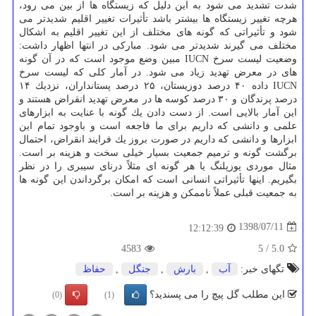
شدت تشدید می شود به این دلیل كه زیستگاه ها از بین می رود،
هرچه تغییر زیستگاه ها بیشتر باشد تأثیرات تغییر اقلیم شدیدتر می
شود و تأثیراتی كه گونه های مختلف از این تغییر اقلیم به اشكال
مختلف می گیرند شدیدتر می شود. مباركی در انتها اظهار داشت:
وضعیت لیست سرخ IUCN مبین وضع موجود است كه در آن گونه
های در معرض تهدید زیاد می شود. در آمار كلی كه لیست سرخ
IUCN داده ۴۰ درصد دوزیستان، ۲۵ درصد پستانداران، نزدیك ۱۴
درصد پرندگان و ۳۰ درصد كوسه ها در معرض تهدید انقراض هستند و
این آمار بالایی است. از دست دادن یك گونه با عنایت به ابزارهای
علمی و دانشی كه داریم برای ما فاجعه است و باوجود تمام این
ابزارها و دانشی كه داریم در صورت بروز یك فرایند انقراض، احتمال
برگشت گونه و ترمیم جمعیت بسیار خیلی سخت و هزینه بر است.
مثال موردی یوزپلنگ یا هر گونه ای مثلاً درنای سیبری را در نظر
بگیریم. اینها تأثیراتی انسانی است كه امكان برگرداندن این گونه ها
به جمعیت قبلی عملاً ناممكن و هزینه بر است.
1398/07/11
12:12:39
4583
5
/
5.0
تگهای خبر:
آب
,
بارش
,
جنگل
,
حفاظ
این مطلب گل پیچ را می پسندید؟
(0)
(1)