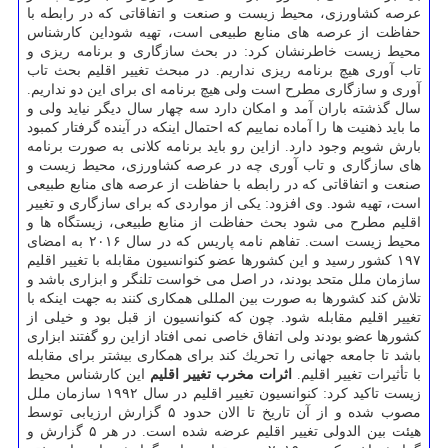
عرصه كشاورزی، محیط زیست و صنعت و اتفاقاتی كه در رابطه با
حفاظت از عرصه های منابع طبیعی است، تهیه شوداین كارشناس
محیط زیست خاطرنشان كرد: در بحث سازگاری و برنامه ریزی و
تاب آوری هیچ برنامه ریزی نداریم. در مبحث تغییر اقلیم بحث تاب
آوری و سازگاری مطرح است ولی هیچ برنامه ای برای این دو نداریم.
سال گذشته باران آمد و امكان دارد سه چهار سال دیگر نیاید ولی و
ما باید ذهنیت ها را آماده نماییم كه احتمال اینكه در آینده گرفتار كمبود
بارش شویم وجود دارد. ازاین رو باید برنامه كلانی به صورت برنامه
های سازگاری و تاب آوری چه در عرصه كشاورزی، محیط زیست و
صنعت و اتفاقاتی كه در رابطه با حفاظت از عرصه های منابع طبیعی
است، تهیه شود. وی افزود: یكی از مواردی كه برای سازگاری و تغییر
اقلیم مطرح می شود بحث حفاظت از منابع طبیعی، زیستگاه ها و
محیط زیست است. تفاهم نامه پاریس كه در سال ۲۰۱۶ به امضای
۱۹۷ كشور رسید و این كشورها عضو كنوانسیون مقابله با تغییر اقلیم
سازمان ملل متحد بودند، در اصل می خواست تلنگر و ابزاری باشد و
تلاش كند كشورها به صورت بین المللی همكاری كنند به جهت اینكه با
تغییر اقلیم مقابله شود. چون كه كنوانسیون از قبل بود و خیلی از
كشورها عضو بودند ولی اتفاق خاصی نمی افتاد ازاین رو گفتند ابزاری
باشد تا جامعه جهانی را تحریك كند برای همكاری بیشتر برای مقابله
با تأثیرات تغییر اقلیم.
اثرات مخرب تغییر اقلیم
این كارشناس محیط
زیست تاكید كرد: كنوانسیون تغییر اقلیم در سال ۱۹۹۲ سازمان ملل
مصوب شده و از آن تاریخ تا الان حدود ۵ گزارش ارزیابی توسط
هیئت بین الدولی تغییر اقلیم عرضه شده است. در هر ۵ گزارش و