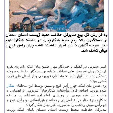
به گزارش گل پیچ مدیركل حفاظت محیط زیست استان سمنان
از دستگیری باند پنج نفره شكارچیان در منطقه شكارممنوع
خنار سرخه آگاهی داد و اظهار داشت: لاشه چهار راس قوچ و
میش كشف شد.
امیر عبدوس در گفتگو با خبرنگار مهر، ضمن بیان اینكه باند پنج نفره
از شكارچیان غیرمجاز طی عملیات شبانه توسط یگان حفاظت سرخه
دستگیر شدند، اظهار داشت: متخلفان غیربومی و از استان های غرب
كشور بودند.
وی ضمن بیان اینكه چهار رأس قوچ و میش توسط این متخلفان
شكار
شده بودند، اضافه كرد: متأسفانه شكارچیان غیربومی باراهنمایی و
هدایت یك فرد بومی از روستای امامزاده عبدالله در منطقه
شكارممنوع خنار در اقدامی بی رحمانه و غیرانسانی دو رأس قوچ و
دو رأس میش وحشی را به صورت غیرمجاز شكار كردند.
مدیركل حفاظت محیط زیست استان سمنان بابیان اینكه رؤیت