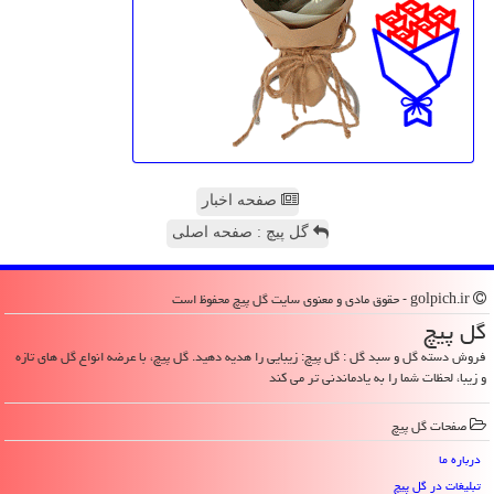
صفحه اخبار
گل پیچ : صفحه اصلی
golpich.ir - حقوق مادی و معنوی سایت گل پیچ محفوظ است
گل پیچ
فروش دسته گل و سبد گل : گل پیچ: زیبایی را هدیه دهید. گل پیچ، با عرضه انواع گل های تازه
و زیبا، لحظات شما را به یادماندنی تر می کند
صفحات گل پیچ
درباره ما
تبلیغات در گل پیچ