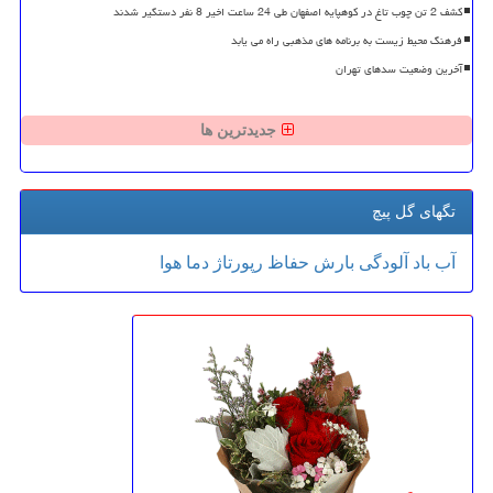
کشف 2 تن چوب تاغ در کوهپایه اصفهان طی 24 ساعت اخیر 8 نفر دستگیر شدند
فرهنگ محیط زیست به برنامه های مذهبی راه می یابد
آخرین وضعیت سدهای تهران
جدیدترین ها
تگهای گل پیچ
آب
باد
آلودگی
بارش
حفاظ
رپورتاژ
دما
هوا