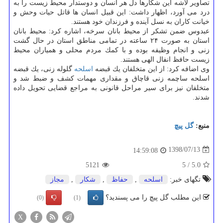
تصاویر لاشه این شكارها دل هر انسان و دوستدار محیط زیست را به
درد می آورد، اظهار داشت: این قبیل انسان ها قاتل حیات وحش و
خیانت كاران به نسل آینده و فرزندان خود هستند.
عبدوس ضمن تشكر از محیط بانان سرخه، اشاره كرد: محیط بانان
استان به صورت ۲۴ ساعته در تمامی مناطق استان در حال گشت
زنی و انجام وظیفه بوده و با كمك مردم محلی و همیاران محیط
زیست حافظ انفال الهی هستند.
وی اضافه كرد: از این متخلفان یك قبضه
اسلحه
گلوله زنی، یك قبضه
اسلحه ساچمه زنی قاچاق و مقداری مهمات كشف و ضبط شد و
متخلفان نیز برای سیر مراحل قانونی به مراجع قضایی تحویل داده
شدند.
منبع:
گل پیچ
1398/07/13
14:59:08
5121
5
/
5.0
تگهای خبر:
اسلحه
,
حفاظ
,
شكار
,
مجاز
این مطلب گل پیچ را می پسندید؟
(0)
(1)
X