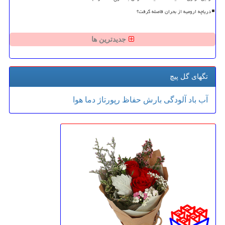
دریاچه ارومیه از بحران فاصله گرفت؟
جدیدترین ها
تگهای گل پیچ
آب
باد
آلودگی
بارش
حفاظ
رپورتاژ
دما
هوا