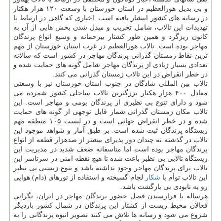
و بی بدیل هورالعظیم در استان خوزستان با وسعت ۱۲۰ هزار هكتار
در رسانه های كشور انتشار یافته است. اخباری كه گاهی در ارتباط با
تهدیدات این تالاب، شامل تخریب و مبدل شدن بخش هایی از آن به
كانون ریزگرد و همین طور كشتار بیرحمانه و وسیع انواع پرندگان
مهاجر بوده است. تالاب هورالعظیم در غرب استان خوزستان از مهم
ترین نقاط زمستان گذرانی پرندگان مهاجر در كشور است كه سالانه
تعدادی بسیار زیادی از پرندگان مهاجر شامل گونه های حمایت شده و
در خطر انقراض در این تالاب زمستان گذرانی می كنند.
تالاب بین المللی شادگان در جنوب استان خوزستان نیز با وسعتی
معادل ۴۰۰ هزار هكتار بزرگترین تالاب ساحلی كشور شمرده می
شود و دارای تنوع بی نظیری از پرندگان بومی و مهاجر است. این
تالاب مكان زمستان گذرانی شمار قابل توجهی از گونه های حمایت
شده و در خطر انقراض جهانی است و در لیست ۱۰۵ منطقه مهم
زیستگاه پرندگان ثبت شده است. بر طبق آمار و شواهد موجود این
تالاب در گذشته نه چندان دور پذیرای بیشتر از صدهزار قطعه از انواع
پرندگان مهاجر بوده است اما متاسفانه ضعف شدید در مدیریت این
زیستگاه تالابی بی نظیر باعت شده تا هیچ نقطه امنی در سرتاسر این
تالاب برای پرندگان مهاجر وجود نداشته باشد و تنوع زیستی بی نظیر
این تالاب توأم با
شكار
لجام گسیخته و استفاده از تورهای (دام) هوایی
رو به نابودی بی بازگشت باشد.
هرساله با فرارسیدن فصل حضور پرندگان مهاجر در ایران، نگرانی
فعالان محیط زیست از كشتار این پرندگان در شمال كشور باردیگر
شروع می شود و رسانه ها تلاش می كنند تصویر انبوه پرندگانی را به