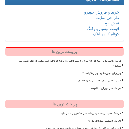
خرید و فروش خودرو
طراحی سایت
فیش حج
قیمت بیسیم باوفنگ
کوتاه کننده لینک
پربیننده ترین ها
کوسه هایی که با اسم اوزون برون و شیرماهی به مردم فروخته می شوند چه طور صید می
شوند؟
پربارش ترین شهر ایران کجاست؟
درس هایی برای نجات سرزمین مادری
هواشناسی تهران اطلاعیه داد
پربحث ترین ها
فرهنگ محیط زیست به برنامه های مذهبی راه می یابد
آخرین وضعیت سدهای تهران
زمین خواری فقط یک تخلف نیست تعرض به حقوق همه مردم است