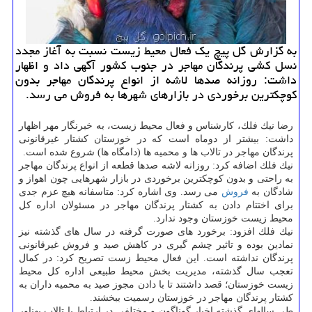
به گزارش گل پیچ یك فعال محیط زیست نسبت به آغاز مجدد
نسل كشی پرندگان مهاجر در جنوب كشور آگهی داد و اظهار
داشت: روزانه صدها لاشه از انواع پرندگان مهاجر بدون
كوچكترین برخوردی در بازارهای شهرها به فروش می رسد.
رضا نیك فلك، كارشناس و فعال محیط زیست، به خبرنگار مهر اظهار
داشت: بیشتر از دوماه است كه در خوزستان كشتار غیرقانونی
پرندگان مهاجر در تالاب ها و محمیه ها (دامگاه ها) شروع شده است.
نیك فلك اضافه كرد: روزانه لاشه صدها قطعه از انواع پرندگان مهاجر
به راحتی و بدون كوچكترین برخوردی در بازار شهرهایی چون اهواز و
شادگان به
فروش
می رسد. وی اشاره كرد: متاسفانه هیچ عزم جدی
برای اختتام دادن به كشتار پرندگان مهاجر در مسئولان اداره كل
محیط زیست خوزستان وجود ندارد.
نیك فلك افزود: برخورد های صورت گرفته در سال های گذشته نیز
نمادین بوده و تاثیر چشم گیری در كاهش صید و فروش غیرقانونی
پرندگان نداشته است. این فعال محیط زست تصریح كرد: در كمال
تعجب سال گذشته، مدیریت بخش محیط طبیعی اداره كل محیط
زیست خوزستان؛ قصد داشتند تا با دادن مجوز صید به محمیه داران به
كشتار پرندگان مهاجر در خوزستان رسمیت ببخشند.
طی سالهای گذشته اخبار گوناگون و مختلفی در ارتباط با تالاب پهناور