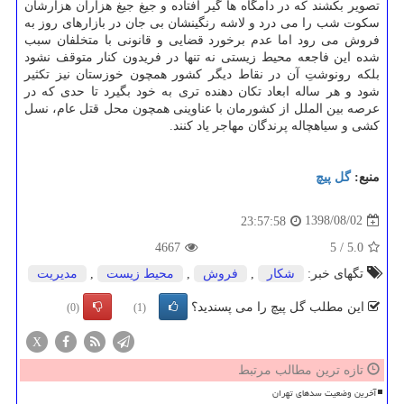
تصویر بكشند كه در دامگاه ها گیر افتاده و جیغ جیغ هزاران هزارشان
سكوت شب را می درد و لاشه رنگینشان بی جان در بازارهای روز به
فروش می رود اما عدم برخورد قضایی و قانونی با متخلفان سبب
شده این فاجعه محیط زیستی نه تنها در فریدون كنار متوقف نشود
بلكه رونوشتِ آن در نقاط دیگر كشور همچون خوزستان نیز تكثیر
شود و هر ساله ابعاد تكان دهنده تری به خود بگیرد تا حدی كه در
عرصه بین الملل از كشورمان با عناوینی همچون محل قتل عام، نسل
كشی و سیاهچاله پرندگان مهاجر یاد كنند.
منبع:
گل پیچ
1398/08/02
23:57:58
4667
5
/
5.0
تگهای خبر:
شكار
,
فروش
,
محیط زیست
,
مدیریت
این مطلب گل پیچ را می پسندید؟
(0)
(1)
X
تازه ترین مطالب مرتبط
آخرین وضعیت سدهای تهران