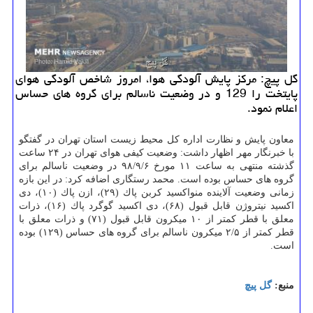
گل پیچ: مركز پایش آلودگی هوا، امروز شاخص آلودگی هوای
پایتخت را 129 و در وضعیت ناسالم برای گروه های حساس
اعلام نمود.
معاون پایش و نظارت اداره كل محیط زیست استان تهران در گفتگو
با خبرنگار مهر اظهار داشت: وضعیت كیفی هوای تهران در ۲۴ ساعت
گذشته منتهی به ساعت ۱۱ مورخ ۹۸/۹/۶ در وضعیت ناسالم برای
گروه های حساس بوده است. محمد رستگاری اضافه كرد: در این بازه
زمانی وضعیت آلاینده منواكسید كربن پاك (۲۹)، ازن پاك (۱۰)، دی
اكسید نیتروژن قابل قبول (۶۸)، دی اكسید گوگرد پاك (۱۶)، ذرات
معلق با قطر كمتر از ۱۰ میكرون قابل قبول (۷۱) و ذرات معلق با
قطر كمتر از ۲/۵ میكرون ناسالم برای گروه های حساس (۱۲۹) بوده
است.
منبع:
گل پیچ