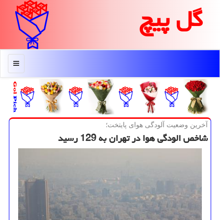
گل پیچ
منو
آخرین وضعیت آلودگی هوای پایتخت؛
شاخص الودگی هوا در تهران به 129 رسید