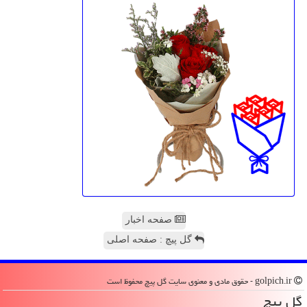
صفحه اخبار
گل پیچ : صفحه اصلی
golpich.ir - حقوق مادی و معنوی سایت گل پیچ محفوظ است
گل پیچ