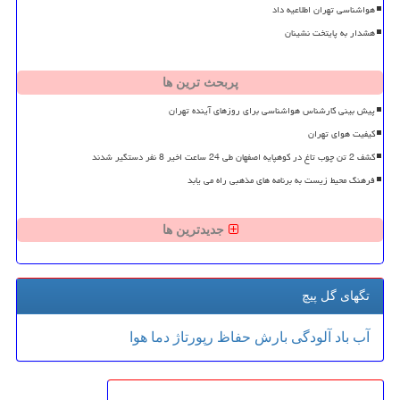
هواشناسی تهران اطلاعیه داد
هشدار به پایتخت نشینان
پربحث ترین ها
پیش بینی کارشناس هواشناسی برای روزهای آینده تهران
کیفیت هوای تهران
کشف 2 تن چوب تاغ در کوهپایه اصفهان طی 24 ساعت اخیر 8 نفر دستگیر شدند
فرهنگ محیط زیست به برنامه های مذهبی راه می یابد
جدیدترین ها
تگهای گل پیچ
آب
باد
آلودگی
بارش
حفاظ
رپورتاژ
دما
هوا