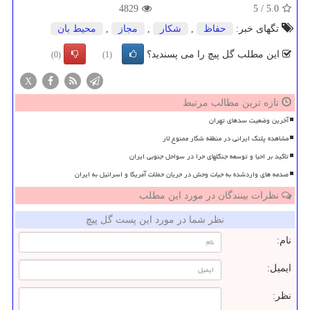
4829
5
/
5.0
تگهای خبر:
حفاظ
,
شكار
,
مجاز
,
محیط بان
این مطلب گل پیچ را می پسندید؟
(0)
(1)
X
تازه ترین مطالب مرتبط
آخرین وضعیت سدهای تهران
مشاهده پلنگ ایرانی در منطقه شکار ممنوع لار
تاکید بر احیا و توسعه جنگلهای حرا در سواحل جنوبی ایران
صدمه های واردشده به حیات وحش در جریان حملات آمریکا و اسرائیل به ایران
نظرات بینندگان در مورد این مطلب
نظر شما در مورد این پست گل پیچ
نام:
ایمیل:
نظر: