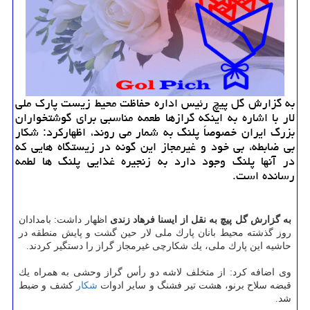
به گزارش گل پیچ رئیس اداره حفاظت محیط زیست پارك ملی
لار با اشاره به اینكه گرازها طعمه مناسبی برای گوشتخواران
بزرگ ایران خصوصاً پلنگ به شمار می روند، اظهاركرد: شكار
بی ضابطه، بی خود و غیرمجاز این گونه در زیستگاه هایی كه
در آنها پلنگ وجود دارد به زنجیره غذایی پلنگ ها لطمه
رسانده است.
به گزارش گل پیچ به نقل از ایسنا فرهاد زندی
اظهار داشت: بامدادان
روز گذشته محیط بانان پارك ملی لار حین گشت و پایش منطقه در
حاشیه این پارك ملی، یك شكارچی غیرمجاز گراز را دستگیر كردند.
وی اضافه كرد: از متخلف لاشه دو رأس گراز وحشی به همراه یك
قبضه سلاح برنو، هشت تیر فشنگ و سایر ادوات
شكار
كشف و ضبط
شد.