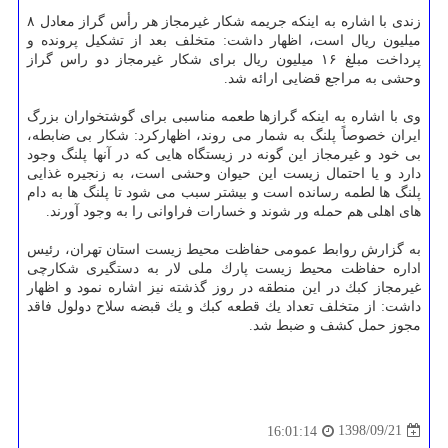
زندی با اشاره به اینكه جریمه شكار غیرمجاز هر رأس گراز معادل ۸
میلیون ریال است، اظهار داشت: متخلف بعد از تشكیل پرونده و
پرداخت مبلغ ۱۶ میلیون ریال برای شكار غیرمجاز دو راس گراز
وحشی به مراجع قضایی ارائه شد.
وی با اشاره به اینكه گرازها طعمه مناسبی برای گوشتخواران بزرگ
ایران خصوصاً پلنگ به شمار می روند، اظهاركرد: شكار بی ضابطه،
بی خود و غیرمجاز این گونه در زیستگاه هایی كه در آنها پلنگ وجود
دارد و یا احتمال زیست این حیوان وحشی است، به زنجیره غذایی
پلنگ ها لطمه رسانده است و بیشتر سبب می شود تا پلنگ ها به دام
های اهلی هم حمله ور شوند و خسارات فراوانی را به وجود آورند.
به گزارش روابط عمومی حفاظت محیط زیست استان تهران، رئیس
اداره حفاظت محیط زیست پارك ملی لار به دستگیری شكارچی
غیرمجاز كبك در این منطقه در روز گذشته نیز اشاره نمود و اظهار
داشت: از متخلف تعداد یك قطعه كبك و یك قبضه سلاح دولول فاقد
مجوز حمل كشف و ضبط شد.
1398/09/21
16:01:14