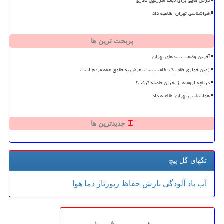
درس هایی برای نجات سرزمین مادری
هواشناسی تهران اطلاعیه داد
پربحث ترین ها
آخرین وضعیت سدهای تهران
زمین خواری فقط یک تخلف نیست تعرض به حقوق همه مردم است
دریاچه ارومیه از بحران فاصله گرفت؟
هواشناسی تهران اطلاعیه داد
جدیدترین ها
تگهای گل پیچ
آب
باد
آلودگی
بارش
حفاظ
رپورتاژ
دما
هوا