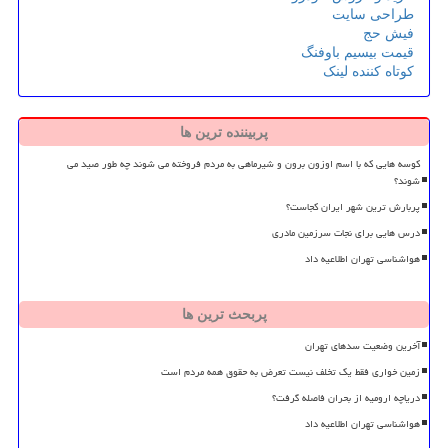
طراحی سایت
فیش حج
قیمت بیسیم باوفنگ
کوتاه کننده لینک
پربیننده ترین ها
کوسه هایی که با اسم اوزون برون و شیرماهی به مردم فروخته می شوند چه طور صید می
شوند؟
پربارش ترین شهر ایران کجاست؟
درس هایی برای نجات سرزمین مادری
هواشناسی تهران اطلاعیه داد
پربحث ترین ها
آخرین وضعیت سدهای تهران
زمین خواری فقط یک تخلف نیست تعرض به حقوق همه مردم است
دریاچه ارومیه از بحران فاصله گرفت؟
هواشناسی تهران اطلاعیه داد