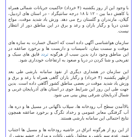
با وجود این از روز یکشنبه (۴ خرداد) حاکمیت جریانات شمالی همراه
با کاهش دما بین - ۱۲ تا ۱۸ درجه سانتیگراد - در استان های اردبیل،
گیلان، مازندران و گلستان رخ می دهد. وزش باد شدید موقت، مواج
شدن دریا و رگبار باران و رعد و برق در این مناطق دور از انتظار
نیست.
سازمان هواشناسی آگهی داده است که احتمال خسارت به سازه های
موقت و سست بنیان، تاسیسات و داربست ها و برخورد صاعقه در
این مناطق وجود دارد بدین سبب از هرگونه
تردد
قایق های سبک و
تفریحی و شنا کردن در دریا و صعود به ارتفاعات خودداری شود.
این سازمان در هشداری دیگری از نفوذ سامانه بارشی طی بعد
ازظهر یکشنبه (۴ خرداد) و رگبار باران گاهی همراه با رعد و برق و
وزش باد شدید موقت در بعضی مناطق کشور آگاهی داده است. بدین
جهت طی این روز این شرایط جوی در استان های آذربایجان غربی و
شمال آذربایجان شرقی پیش بینی می شود.
بالاآمدن سطح آب رودخانه ها، سیلاب ناگهانی در مسیل ها و دره ها،
آب گرفتگی معابر عمومی و رخداد تگرگ و برخورد صاعقه همچون
نتایج احتمالی این سامانه بارشی هستند.
از این رو از هرگونه اتراق در حاشیه رودخانه ها و مسیل ها اجتناب
شود. عدم سم پاشی و محلول پاشی باغات و مزارع، چشم پوشی از