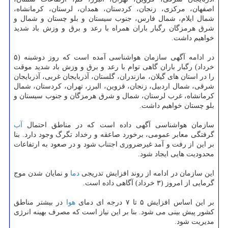
اصفهان، مرکزی، زنجان، کردستان، همدان، لرستان، کرمانشاه،
شمال ایلام، شمال فارس، جنوب سیستان و بلو چستان و شمال و
شرق هرمزگان رگبار باران همراه با رعد و برق و وزش باد شدید
خواهیم داشت.
در ادامه آگهی سازمان هواشناسی آمده است که روز دوشبنه (۵
خرداد) رگبار باران گاهی توام با رعد و برق و وزش باد شدید موقت
را در استان های گیلان، مازندران، گلستان، آذربایجان غربی، آذربایجان
شرقی، شمال اردبیل، زنجان، قزوین، البرز، تهران، کردستان، شمال
کرمانشاه، غرب لرستان، شمال و شرق هرمزگان و جنوب سیستان و
بلو چستان خواهیم داشت.
سازمان هواشناسی آگهی داده است که در مناطق احتمال
آب
گرفتگی معابر عمومی، برخورد صاعقه و رخداد تگرگ وجود دارد. بنا
بر این از رفت و آمد غیرضروری اجتناب شود و در صعود به ارتفاعات
محدودیت هایی ایجاد شود.
این سازمان در ادامه از روند افزایش تدریجی
دما
و نمایان شدن موج
گرمایی از امروز (۳ خرداد) آگاهی داده است.
بر این اساس افزایش ۵ تا ۷ درجه ای دمای
هوا
در بیشتر مناطق
کشور پیش بینی می شود. بنا بر این نیاز است که مصرف بهینه انرژی
مدیریت شود.