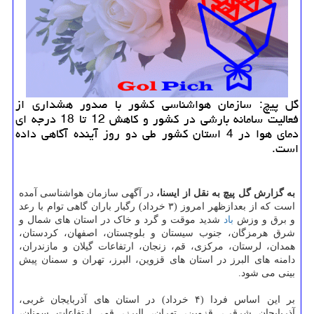
گل پیچ: سازمان هواشناسی كشور با صدور هشداری از
فعالیت سامانه بارشی در كشور و كاهش 12 تا 18 درجه ای
دمای هوا در 4 استان كشور طی دو روز آینده آگاهی داده
است.
به گزارش گل پیچ به نقل از ایسنا،
در آگهی سازمان هواشناسی آمده
است که از بعدازظهر امروز (۳ خرداد) رگبار باران گاهی توام با رعد
و برق و وزش
باد
شدید موقت و گرد و خاک در استان های شمال و
شرق هرمزگان، جنوب سیستان و بلوچستان، اصفهان، کردستان،
همدان، لرستان، مرکزی، قم، زنجان، ارتفاعات گیلان و مازندران،
دامنه های البرز در استان های قزوین، البرز، تهران و سمنان پیش
بینی می شود.
بر این اساس فردا (۴ خرداد) در استان های آذربایجان غربی،
آذربایجان شرقی، قزوین، تهران، البرز، قم، ارتفاعات سمنان،