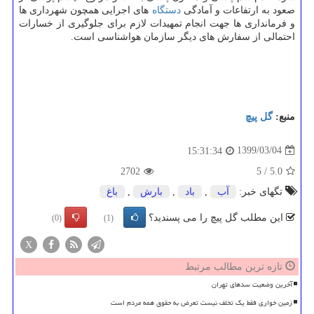
صعود به ارتفاعات و آمادگی
دستگاه
های اجرایی همچون شهرداری ها
و فرمانداری ها جهت انجام تمهیدات لازم برای جلوگیری از خسارات
احتمالی از سفارش های دیگر سازمان هواشناسی است.
منبع:
گل پیچ
1399/03/04
15:31:34
2702
5
/
5.0
تگهای خبر:
آب
,
باد
,
بارش
,
باغ
این مطلب گل پیچ را می پسندید؟
(0)
(1)
X
تازه ترین مطالب مرتبط
آخرین وضعیت سدهای تهران
زمین خواری فقط یک تخلف نیست تعرض به حقوق همه مردم است