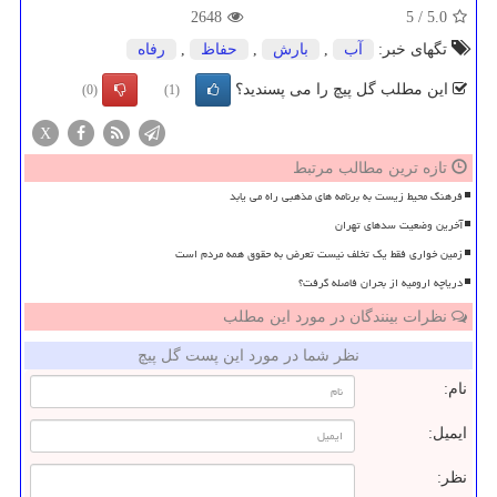
2648
5
/
5.0
تگهای خبر:
آب
,
بارش
,
حفاظ
,
رفاه
این مطلب گل پیچ را می پسندید؟
(0)
(1)
X
تازه ترین مطالب مرتبط
فرهنگ محیط زیست به برنامه های مذهبی راه می یابد
آخرین وضعیت سدهای تهران
زمین خواری فقط یک تخلف نیست تعرض به حقوق همه مردم است
دریاچه ارومیه از بحران فاصله گرفت؟
نظرات بینندگان در مورد این مطلب
نظر شما در مورد این پست گل پیچ
نام:
ایمیل:
نظر: