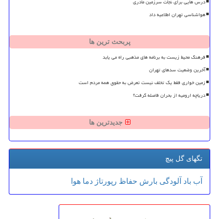
درس هایی برای نجات سرزمین مادری
هواشناسی تهران اطلاعیه داد
پربحث ترین ها
فرهنگ محیط زیست به برنامه های مذهبی راه می یابد
آخرین وضعیت سدهای تهران
زمین خواری فقط یک تخلف نیست تعرض به حقوق همه مردم است
دریاچه ارومیه از بحران فاصله گرفت؟
جدیدترین ها
تگهای گل پیچ
آب
باد
آلودگی
بارش
حفاظ
رپورتاژ
دما
هوا