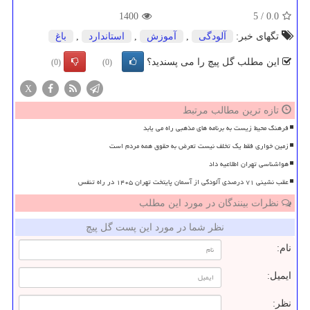
1400
5
/
0.0
تگهای خبر:
آلودگی
,
آموزش
,
استاندارد
,
باغ
این مطلب گل پیچ را می پسندید؟
(0)
(0)
X
تازه ترین مطالب مرتبط
فرهنگ محیط زیست به برنامه های مذهبی راه می یابد
زمین خواری فقط یک تخلف نیست تعرض به حقوق همه مردم است
هواشناسی تهران اطلاعیه داد
عقب نشینی ۷۱ درصدی آلودگی از آسمان پایتخت تهران ۱۴۰۵ در راه تنفس
نظرات بینندگان در مورد این مطلب
نظر شما در مورد این پست گل پیچ
نام:
ایمیل:
نظر: