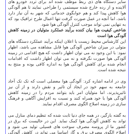
سایر دستگاه های ذی ربط موظف شده اند برای تردد خودرو های
آلاینده و از رده خارج شده سیستمی را طراحی نمایند تا هم آلودگی
هوا کاهش ‍‍پیدا کند و هم جوابگوی خدماتی که شهر به آن نیاز دارد
باشد، اما آنچه در عمل صورت گرفت تنها اعمال طرح ترافیک بود که
به تنهایی نمی تواند موجب کنترل آلودگی هوا شود.
شاخص کیفیت هوا بیان کننده برآیند عملکرد متولیان در زمینه کاهش
آلودگی هوا است
این کارشناس محیط زیست با اعلان اینکه برآیند عملکرد دستگاه های
متولی در میزان شاخص آلودگی هوا قابل مشاهده می باشد، اظهار
نمود: با این وجود نه می توان اظهار داشت که هیچ اقدامی در زمینه
آلودگی هوا صورت نگرفته و نه می توان اظهار داشت که اقدامات
انجام شده برای کاهش آلودگی هوا به اندازه کافی بوده و منتج به
نتیجه شده است.
وی در ادامه اشاره کرد: آلودگی هوا معضلی است که تک تک آحاد
جامعه به سهم خود در ایجاد آن تاثیر و نقش دارند و از آن نیز
تاثیرپذیرند، اما متولیان امر باید بتوانند مردم را در زمینه کاهش
آلودگی هوا با خود همراه کنند و نسبت به افزایش آگاهی و فرهنگ
سازی در زمینه اصلاح الگوی مصرف اقدام نمایند.
به گفته بازگیر، در همه جای دنیا ثابت شده که تنظیم دمای منازل می
تواند به کاهش آلودگی هوا کمک نماید. این در حالیست که برق در
کشور ما از پروسه مصرف سوخت های فسیلی تولید می شود و
اصلاح الگوی مصرف برق و گاز اساسا می تواند در کاهش آلودگی