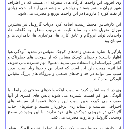
وی افزود: این واحدها کارگاه های متفرقه ای هستند که در اطراف
شهر تهران مستقر هستند و زیاد هم به چشم نمی آیند اما حجم زیادی
از نفت کوره ( مازوت) در این واحدها توزیع و مصرف می شود.
این کارشناس محیط زیست اضافه کرد: درباب گازوئیل نیز بیشترین
میزان تحویل شده به منابع ثابت به ترتیب متعلق به گلخانه ها،
واحدهای تولید ایزوگام و عایق کاری ها، مرغداری ها، دامداری ها و
سیمان بود.
بازگیر با اشاره به نقش واحدهای کوچک مقیاس در تشدید آلودگی هوا
اظهار داشت: واحدهای کوچک مقیاس که از سوخت های خطرناک و
گاهی غیراستاندارد استفاده می نمایند معمولا مهم شمرده نمی شوند،
اما آنچه اهمیت دارد این است که تعداد این واحدها زیاد است. بدین
سبب می توانند در حد واحدهای صنعتی و نیروگاه های بزرگ مقیاس
آلودگی ایجاد کنند.
وی در ادامه اشاره کرد: به سبب اینکه واحدهای صنعتی در رابطه با
آلودگی هوا کم اهمیت شمرده می شوند پایش های کمتری از آنها
صورت می گیرد، بدین سبب این واحدها عموما از سیستم های
احتراقی مناسب و استانداردی برخوردار نیستند و فیلترهای جذب
آلایندگی در خروجی دودکش های خود ندارند، با این وجود در سطح
وسیعی گازوئیل و مازوت مصرف می کنند.
این کارشناس محیط زیست یکی دیگر از عوامل تشدید آلودگی هوای