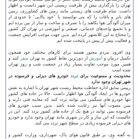
تهران را بارگذاری بیش از ظرفیت زیستی این شهر دانست و اظهار
داشت: تمام ظرفیت های زیستی مانند زمین های کشاورزی، زمین
های بایر و باغات را که می توانستند با "خود پالایی" تا حدودی از
میزان آلودگی هوا بکاهند را با تصرف و ساخت و ساز از بین برده ایم
و با تجمیع واحدهای خدماتی، صنعتی و آموزشی در تهران کل کشور
را محتاج به این کلانشهر کرده ایم. بدین جهت موجب افزایش جمعیت
و فعالیت بیش از پیش در پایتخت شده ایم.
وی افزود: مردم مجبور هستند برای کارهای مختلف خود همچون
تکمیل درمان و
آموزش
از دورترین نقاط کشور به تهران
سفر
کنند و
همین مورد موجب تفاوت بسیار زیاد در جمعیت شب و روز تهران
شده است.
محدودیت و ممنوعیت برای
تردد
خودرو های دیزلی و فرسوده در
شهر تهران وجود ندارد
رییس سابق اداره حفاظت محیط زیست شهر تهران با اشاره به نقش
خودرو ها در ایجاد آلودگی هوا اظهار داشت: حالا در جاده های کشور
تنها خودرو های سنگینی می توانند تردد کنند که معاینه فنی دارند و
سن مصوب آنها نیز رعایت شده باشد. بدین سبب خودرو های
فرسوده نمی توانند در هیچ یک از جاده های کشور تردد کنند. این در
حالیست که این ساز و کار در شهری مانند تهران وجود ندارد و خودرو
های دیزلی فرسوده زیادی در سطح شهر تردد می کنند.
به گفته وی، بر طبق قانون هوای پاک، شهرداری، وزارت کشور و