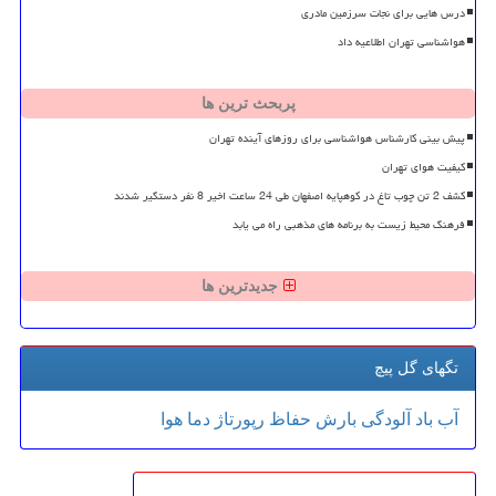
درس هایی برای نجات سرزمین مادری
هواشناسی تهران اطلاعیه داد
پربحث ترین ها
پیش بینی کارشناس هواشناسی برای روزهای آینده تهران
کیفیت هوای تهران
کشف 2 تن چوب تاغ در کوهپایه اصفهان طی 24 ساعت اخیر 8 نفر دستگیر شدند
فرهنگ محیط زیست به برنامه های مذهبی راه می یابد
جدیدترین ها
تگهای گل پیچ
آب
باد
آلودگی
بارش
حفاظ
رپورتاژ
دما
هوا