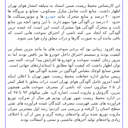
این کارشناس محیط زیست ضمن استناد به سیاهه انتشار هوای تهران
اظهار داشت: منابع ثابت شامل منازل مسکونی، صنایع و نیروگاه ها
حدود ۴۰ درصد و منابع متحرک مانند
خودرو
ها و موتورسیکلت ها
حدود ۶۰ درصد در آلودگی هوا سهم دارند. با این وجود آنچه بین منابع
ثابت و متحرک آلودگی هوا مشترک است این است که عمده ترین
آلودگی که ایجاد می کنند ناشی از احتراق سوخت هایی است که
باقی مانده آن به صورت گازها و ذرات معلق وارد هوا می شوند.
وی افزود: زمانی بود که برخی سوخت های ما مانند بنزین بسیار بی
کیفیت بودند و سیستم احتراق داخل خودرو ها نیز ناقص بودند اما به
مرور زمان کیفیت سوخت و خودرو ها افزایش ‍‍پیدا کردند، البته نمی
توان اظهار داشت که کیفیت آنها مطابق با استانداردهای جهانی است.
نقش صنایع کوچک مقیاس گوناگون در تشدید آلودگی هوا
رییس سابق اداره حفاظت محیط زیست شهر تهران با اعلان اینکه
آنچه امروز عامل آلودگی هوای تهران است ذرات معلق با قطر کمتر
از ۲.۵ میکرون است که ناشی از مصرف سوخت هایی همچون
بنزین، گازوئیل و مازوت است، اشاره کرد: طی سالهای ۹۳ تا ۹۷ که
در اداره محیط زیست شهر تهران بودیم هر سال از شرکت توزیع
فرآورده های نفتی فهرست مصرف کنندگان عمده فرآورده های نفتی
سطح استان را گرفته و بررسی می کردیم؛ رتبه اول بیشترین میزان
مازوت توزیع شده برای واحدهای ریخته گری و پس از آن با اختلاف
زیادی واحدهای تولید آجرهای ماشینی و سنتی و آسفالت بودند.