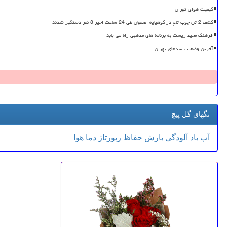
کیفیت هوای تهران
کشف 2 تن چوب تاغ در کوهپایه اصفهان طی 24 ساعت اخیر 8 نفر دستگیر شدند
فرهنگ محیط زیست به برنامه های مذهبی راه می یابد
آخرین وضعیت سدهای تهران
تگهای گل پیچ
آب
باد
آلودگی
بارش
حفاظ
رپورتاژ
دما
هوا