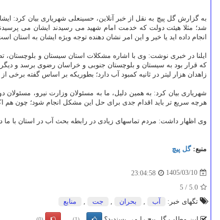
به گزارش گل پیچ به نقل از خبر آنلاین، حسینعلی شهریاری بیان کرد: ای
شد؛ مثلا هیئت دولت که خدمت امام شهید می رسیدند ایشان می پرسیدند 
انجام داده اید یا خیر و این امر نشان دهنده توجه ویژه ایشان به استان است
ایلنا در خبری نوشت: وی با اشاره مشکلات استان سیستان و بلوچستان، تصر
که قرار بود به سیستان و بلوچستان جنوبی و خراسان رضوی برسد و دیگری ه
زاهدان هزار لیتر در ثانیه کمبود آب دارد؛ بطوریکه بر اساس گفته برخی از شهروندان، تعدادی از آنها ۲۴ تا ۴۸ ساعت آب ندارند و مناطق زی
شهریاری بیان کرد: به همین دلیل، ما به مسئولان وزارت نیرو، مسئولان دو
هرچه سریع تر باید اقدام جدی برای حل این مشکل انجام شود؛ چون هم ا
وی اظهار داشت: مردم تماسهای زیادی در رابطه بحث آب در استان با ما د
منبع:
گل پیچ
1405/03/10
23:04:58
5
/
5.0
تگهای خبر:
آب
,
بحران
,
جت
,
منابع
این مطلب گل پیچ را می پسندید؟
(0)
(1)