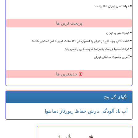
هواشناسی تهران اطلاعیه داد
پربحث ترین ها
کیفیت هوای تهران
کشف 2 تن چوب تاغ در کوهپایه اصفهان طی 24 ساعت اخیر 8 نفر دستگیر شدند
فرهنگ محیط زیست به برنامه های مذهبی راه می یابد
آخرین وضعیت سدهای تهران
جدیدترین ها
تگهای گل پیچ
آب
باد
آلودگی
بارش
حفاظ
رپورتاژ
دما
هوا