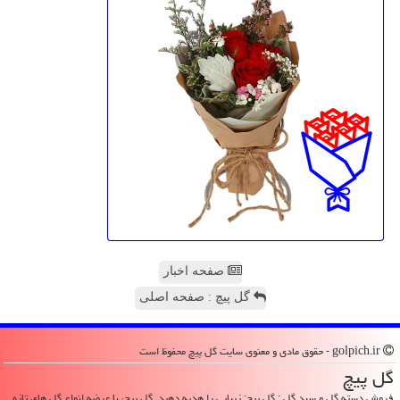
صفحه اخبار
گل پیچ : صفحه اصلی
golpich.ir - حقوق مادی و معنوی سایت گل پیچ محفوظ است
گل پیچ
فروش دسته گل و سبد گل : گل پیچ: زیبایی را هدیه دهید. گل پیچ، با عرضه انواع گل های تازه