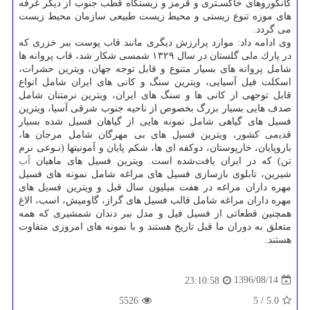
ﻛﺎﻧﮕﻮروﻫﺎی ﺧﺎﻛﺴـﺘﺮی و ﻗﺮﻣﺰ و زﻳﺴﺘﮕﺎه ﻗﻄﺐ ﺟﻨﻮب از دیگر غرفه
های موزه تنوع زیستی و محیط زیست طبیعی سازمان محیط زیست
می گردد.
وی ادامه داد: موارد پرارزش دیگری مانند قاب پوست ببر خزری ﻛﻪ
در ﭘﺎرك ﻣلی ﮔﻠﺴﺘﺎن در ﺳﺎل ۱۳۲۹ شمسی ﺷﻜﺎر ﺷﺪ، ﻗﺎب ﭘﺮواﻧﻪ ﻫﺎ
ﺷﺎﻣﻞ ﭘﺮواﻧﻪ ﻫﺎی ﺑﺴﻴﺎر ﻣﺘﻨﻮع و ﻗﺎﺑﻞ ﺗﻮﺟﻪ ﺟﻬﺎن، وﻳﺘﺮﻳﻦ ﺣﺸﺮات،
اﺳﻜﻠﺖ ﻓﻴﻞ آﺳﻴﺎیی، وﻳﺘﺮﻳﻦ ﺳﻨﮓ و ﻛﺎنی های اﻳﺮان ﺷﺎﻣﻞ اﻧﻮاع
ﻗﺎﺑﻞ ﺗﻮجهی از ﻛﺎنی ها و سنگ های اﻳﺮان، وﻳﺘﺮﻳﻦ ﻧﺮﻣﺘﻨﺎن ﺷﺎﻣﻞ
ﺻﺪف هایی ﺑﺴﻴﺎر بزرگ بخصوص از ﻧﺎﺣﻴﻪ ﺟﻨﻮب ﺷﺮقی آﺳﻴﺎ، وﻳﺘﺮﻳﻦ
فسیل های ﮔﻴﺎهی شامل ﻧﻤﻮﻧﻪ ﻫﺎیی از ﮔﻴﺎﻫﺎن ﻓﺴﻴﻞ ﺷﺪه ﺑﺴﻴﺎر
ﻗﺪﻳمی ﻛﺸﻮر، وﻳﺘﺮﻳﻦ ﻓﺴﻴل های بی ﻣﻬﺮﮔﺎن ﺷﺎﻣﻞ ﻣﺮﺟﺎن ها،
ﺑﺎزوﭘﺎﻳﺎن، ﺧﺎرﭘﻮﺳﺘﺎن، دوﻛﻔﻪ ای ها، ﺷﻜﻢ ﭘﺎﻳﺎن و آﻣﻮنیتها (ﻧـﻮعی ﻧﺮم
ﺗﻦ) ﻛﻪ در اﻳﺮان ﻳﺎﻓﺖﺷﺪه اﺳﺖ. وﻳﺘﺮﻳﻦ فسیل های ﻣﺎﻫﻴﺎن
آب
ﺷﻴﺮﻳﻦ، ﺗﺎﺑﻠﻮی ﺑﺎزﺳﺎزی فسیل های ﻣﺮاﻏﻪ شامل ﻧﻤﻮﻧﻪ ﻫﺎی ﻓﺴﻴﻞ
ﻣﻬﺮه داران ﻣﺮاﻏﻪ در ﻫﻔﺖ ﻣﻴﻠﻴﻮن ﺳﺎل قبل و وﻳﺘﺮﻳﻦ ﻓﺴیل های
ﻣﻬﺮه داران ﻣﺮاﻏﻪ شامل ﻗﺎﻟﺐ فسیل های ﮔﺮاز، ﮔﺎوﻣﻴﺶ، اﺳﺐ، اﻻغ
ﻫﻤﭽﻨﻴﻦ ﻗﻄﻌﺎتی از فسیل ﻓﻴﻞ و ﻣﺪل ﺑﺒﺮ دﻧﺪان ﺷﻤﺸﻴﺮی كه همه
ﻣﺘﻌﻠﻖ ﺑﻪ دوران ﻣﺎ ﻗﺒﻞ ﺗﺎرﻳﺦ هستند و ﺑﺎ ﻧﻤﻮﻧﻪ ﻫﺎی اﻣﺮوزی ﻣﺘﻔﺎوت
هستند.
1396/08/14
23:10:58
5526
5
/
5.0