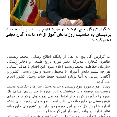
به گزارش گل پیچ بازدید از موزه تنوع زیستی پارك طبیعت
پردیسان به مناسبت روز دانش آموز از ۱۳ تا ۱۵ آبان مجانی
اعلام گردید.
به گزارش گل پیچ به نقل از پایگاه اطلاع رسانی محیط زیست،
طاهره افتخاری، مدیركل دفتر موزه تاریخ طبیعی و ذخایر ژنتیكی
سازمان حفاظت محیط زیست اعلام نمود: این اقدام با هدف آشنایی
هر چه بیشتر دانش آموزان با محیط زیست و تنوع زیستی كشور و
آگاهی رسانی به آنها درباره اهمیت حفظ حیات وحش كشور انجام
می گردد.
وی در مورد موزه تنوع زیستی و حیات وحش سازمان حفاظت محیط
زیست هم توضیح داد: خوشبختانه این موزه تا حد زیادی اهداف یك
موزه را برآورده كرده و از لحاظ معرفی نمونه های ركورد و اجزای
تنوع زیستی در خاورمیانه بی نظیر است. نمونه های ركورد یعنی اینكه
اندازه شاخ یك كل كه در این موزه وجود دارد در كشورهای خاورمیانه
نظیر ندارد. در واقع ركورددار این گونه شاخ است.
به گفته افتخاری در ﻣﻮزه ﺗﻨﻮع زﻳﺴتی، ﺗﻘﺴﻴﻢ ﺑﻨﺪی ﺑﺮاﺳﺎس ﺳﻴﺴﺘﻢ