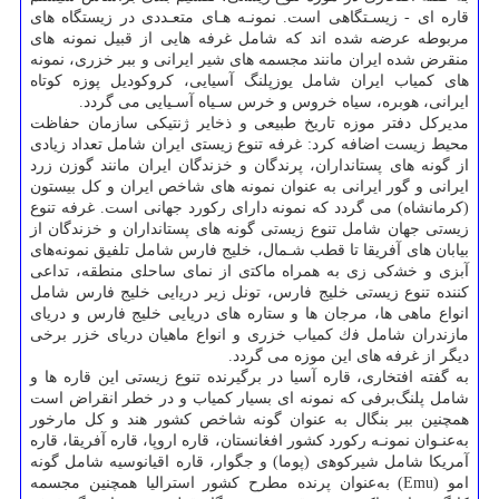
ﻗﺎره ای - زﻳﺴـﺘﮕﺎهی است. ﻧﻤﻮﻧـﻪ ﻫـﺎی ﻣﺘﻌـﺪدی در زﻳﺴﺘﮕﺎه ﻫﺎی
ﻣﺮﺑﻮﻃﻪ ﻋﺮﺿﻪ ﺷﺪه اﻧﺪ كه ﺷﺎﻣﻞ ﻏﺮﻓﻪ ﻫﺎیی از قبیل ﻧﻤﻮﻧﻪ ﻫﺎی
ﻣﻨﻘﺮض ﺷﺪه اﻳﺮان مانند ﻣﺠﺴﻤﻪ ﻫﺎی ﺷﻴﺮ اﻳﺮانی و ﺑﺒﺮ ﺧﺰری، ﻧﻤﻮﻧﻪ
ﻫﺎی ﻛﻤﻴﺎب اﻳﺮان شامل ﻳﻮزﭘﻠﻨﮓ آﺳﻴﺎیی، ﻛﺮوﻛﻮدﻳﻞ ﭘﻮزه ﻛﻮﺗﺎه
اﻳﺮانی، ﻫﻮﺑﺮه، ﺳﻴﺎه ﺧﺮوس و ﺧﺮس ﺳـﻴﺎه آﺳـﻴﺎیی می گردد.
مدیركل دفتر موزه تاریخ طبیعی و ذخایر ژنتیكی سازمان حفاظت
محیط زیست اضافه كرد: غرفه ﺗﻨﻮع زﻳﺴﺘی اﻳﺮان شامل ﺗﻌﺪاد زﻳﺎدی
از ﮔﻮﻧﻪ ﻫﺎی ﭘﺴﺘﺎﻧﺪاران، ﭘﺮﻧﺪﮔﺎن و ﺧﺰﻧﺪﮔﺎن اﻳﺮان مانند ﮔﻮزن زرد
اﻳﺮانی و ﮔﻮر اﻳﺮانی ﺑﻪ ﻋﻨﻮان ﻧﻤﻮﻧﻪ ﻫﺎی ﺷﺎﺧﺺ اﻳﺮان و ﻛﻞ ﺑﻴﺴﺘﻮن
(ﻛﺮﻣﺎﻧﺸﺎه) می گردد ﻛﻪ ﻧﻤﻮﻧﻪ دارای رﻛﻮرد ﺟﻬﺎنی است. ﻏﺮﻓﻪ ﺗﻨﻮع
زﻳﺴتی ﺟﻬﺎن ﺷﺎﻣﻞ ﺗﻨﻮع زﻳﺴتی ﮔﻮﻧﻪ ﻫﺎی ﭘﺴﺘﺎﻧﺪاران و ﺧﺰﻧﺪﮔﺎن از
ﺑﻴﺎﺑﺎن های آﻓﺮﻳﻘﺎ ﺗﺎ ﻗﻄﺐ ﺷـﻤﺎل، ﺧﻠﻴﺞ ﻓﺎرس شامل ﺗﻠﻔﻴﻖ ﻧﻤﻮﻧﻪﻫﺎی
آﺑﺰی و ﺧﺸكی زی ﺑﻪ ﻫﻤﺮاه ﻣﺎﻛﺘی از ﻧﻤﺎی ساﺣﻠی ﻣﻨﻄﻘﻪ، ﺗﺪاعی
ﻛﻨﻨﺪه ﺗﻨﻮع زﻳﺴتی ﺧﻠﻴﺞ ﻓﺎرس، ﺗﻮﻧﻞ زﻳﺮ درﻳایی ﺧﻠﻴﺞ ﻓﺎرس شامل
اﻧﻮاع ﻣﺎهی ها، ﻣﺮﺟﺎن ها و ﺳﺘﺎره ﻫﺎی درﻳﺎیی ﺧﻠﻴﺞ ﻓﺎرس و درﻳﺎی
ﻣﺎزﻧﺪران شامل ﻓك ﻛﻤﻴﺎب ﺧﺰری و اﻧﻮاع ﻣﺎﻫﻴﺎن درﻳﺎی ﺧﺰر برخی
دیگر از غرفه های این موزه می گردد.
به گفته افتخاری، ﻗﺎره آﺳﻴﺎ در ﺑﺮﮔﻴﺮﻧﺪه ﺗﻨﻮع زﻳﺴتی این ﻗﺎره ها و
شامل ﭘﻠﻨﮓﺑﺮفی ﻛﻪ ﻧﻤﻮﻧﻪ ای ﺑﺴﻴﺎر ﻛﻤﻴﺎب و در ﺧﻄﺮ اﻧﻘﺮاض اﺳﺖ
ﻫﻤﭽﻨﻴﻦ ﺑﺒﺮ ﺑﻨﮕﺎل ﺑﻪ ﻋﻨﻮان ﮔﻮﻧﻪ ﺷﺎﺧﺺ ﻛﺸﻮر ﻫﻨﺪ و ﻛﻞ ﻣﺎرﺧﻮر
ﺑﻪﻋﻨـﻮان ﻧﻤﻮﻧـﻪ رﻛﻮرد ﻛﺸﻮر اﻓﻐﺎﻧﺴﺘﺎن، ﻗﺎره اروپا، ﻗﺎره آﻓﺮﻳﻘﺎ، قاره
آﻣﺮیكا شامل ﺷﻴﺮﻛﻮﻫی (ﭘﻮﻣﺎ) و ﺟﮕﻮار، ﻗﺎره اﻗﻴﺎﻧﻮسیه شامل ﮔﻮﻧﻪ
اﻣﻮ (Emu) ﺑﻪﻋﻨﻮان ﭘﺮﻧﺪه ﻣﻄﺮح ﻛﺸﻮر اﺳﺘﺮاﻟﻴﺎ ﻫﻤﭽﻨﻴﻦ ﻣﺠﺴﻤﻪ