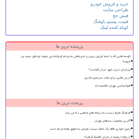
خرید و فروش خودرو
طراحی سایت
فیش حج
قیمت بیسیم باوفنگ
کوتاه کننده لینک
پربیننده ترین ها
کوسه هایی که با اسم اوزون برون و شیرماهی به مردم فروخته می شوند چه طور صید می
شوند؟
پربارش ترین شهر ایران کجاست؟
درس هایی برای نجات سرزمین مادری
هواشناسی تهران اطلاعیه داد
پربحث ترین ها
فرهنگ محیط زیست به برنامه های مذهبی راه می یابد
آخرین وضعیت سدهای تهران
زمین خواری فقط یک تخلف نیست تعرض به حقوق همه مردم است
دریاچه ارومیه از بحران فاصله گرفت؟