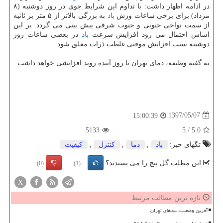
در ادامه اظهار داشت: با تداوم این شرایط جوی در روز دوشنبه (۸
مرداد) برای برخی ساعات وزش
باد
به بزرگی بالاتر از ۵ متر بر ثانیه
از سمت نواحی جنوبی و جنوب شرقی پیش بینی می گردد. بر این
اساس احتمال می رود افزایش سرعت
باد
در بعضی ساعات روز
دوشنبه سبب افزایش موقتی غلظت ذرات معلق شود.
به گفته وظیفه، دمای تهران تا روز آینده روند افزایشی خواهد داشت.
1397/05/07
15:00:39
5133
5
/
5.0
تگهای خبر:
باد
,
دما
,
كنترل
,
كیفیت
این مطلب گل پیچ را می پسندید؟
(0)
(1)
X
تازه ترین مطالب مرتبط
آخرین وضعیت سدهای تهران