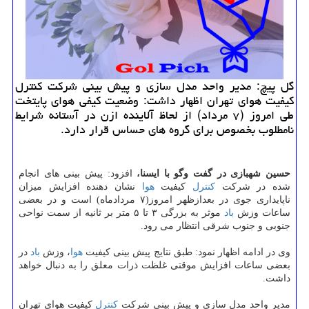
گل پیچ: مدیر واحد مدل سازی و پیش بینی شركت كنترل
كیفیت هوای تهران اظهار داشت: وضعیت كیفی هوای پایتخت
طی امروز (۷ مرداد) از لحاظ آلاینده ازن در آستانه شرایط
نامطلوب بخصوص برای گروه های حساس قرار دارد.
حسین شهبازی در گفت وگو با ایسنا،
افزود: پیش بینی های انجام
شده در شركت
كنترل
كیفیت
هوا
نشان دهنده افزایش میزان
ناپایداری جوی در بعدازظهر امروز(۷ مردادماه) است و در بعضی
ساعات وزش
باد
موثر به بزرگی ۳ تا ۵ متر بر ثانیه از سمت نواحی
جنوبی و جنوب شرقی انتظار می رود.
وی در ادامه اظهار نمود: طبق نتایج پیش بینی كیفیت
هوا
، وزش
باد
در
بعضی ساعات افزایش موقتی غلظت ذرات معلق را به دنبال خواهد
داشت.
مدیر واحد مدل سازی و پیش بینی شركت
كنترل
كیفیت هوای تهران