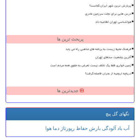
پربارش ترین شهر ایران کجاست؟
درس هایی برای نجات سرزمین مادری
هواشناسی تهران اطلاعیه داد
پربحث ترین ها
فرهنگ محیط زیست به برنامه های مذهبی راه می یابد
آخرین وضعیت سدهای تهران
زمین خواری فقط یک تخلف نیست تعرض به حقوق همه مردم است
دریاچه ارومیه از بحران فاصله گرفت؟
جدیدترین ها
تگهای گل پیچ
آب
باد
آلودگی
بارش
حفاظ
رپورتاژ
دما
هوا