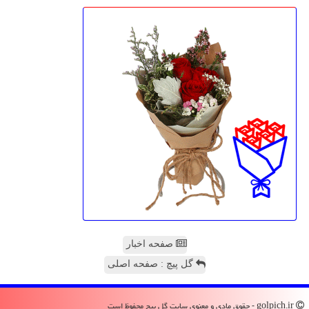
صفحه اخبار
گل پیچ : صفحه اصلی
golpich.ir - حقوق مادی و معنوی سایت گل پیچ محفوظ است