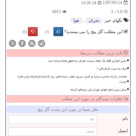
1397/05/14
14:26:34
4913
5
/
5.0
تگهای خبر:
بحران
,
هوا
این مطلب گل پیچ را می پسندید؟
(0)
(1)
X
تازه ترین مطالب مرتبط
زمین خواری فقط یک تخلف نیست تعرض به حقوق همه مردم است
مرگ به سبب گرمازدگی ؟
هشدار زلزله شناس درباره ی گسل سرپل ذهاب زلزله های روز گذشته کرمانشاه پایان ماجرا
نیست
پیش بینی دمای هوای تهران طی روزهای آینده
نظرات بینندگان در مورد این مطلب
نظر شما در مورد این پست گل پیچ
نام:
ایمیل: