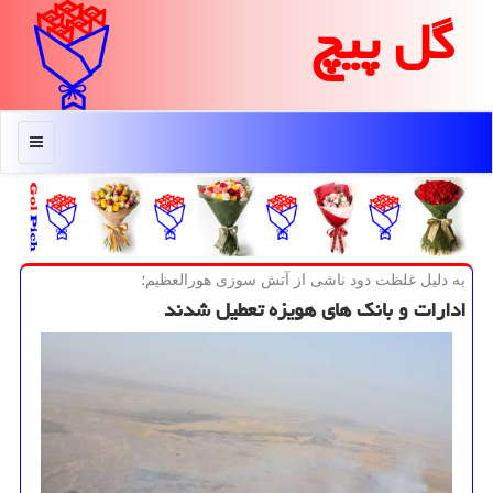
گل پیچ
منو
به دلیل غلظت دود ناشی از آتش سوزی هورالعظیم؛
ادارات و بانك های هویزه تعطیل شدند