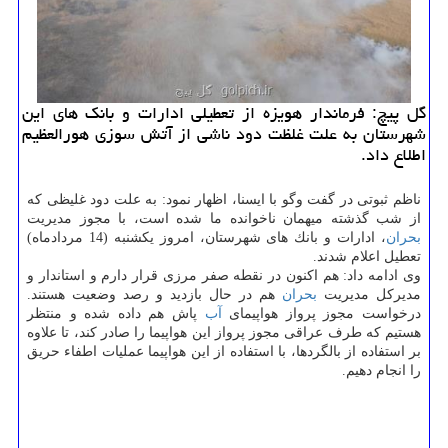
گل پیچ: فرماندار هویزه از تعطیلی ادارات و بانك های این
شهرستان به علت غلظت دود ناشی از آتش سوزی هورالعظیم
اطلاع داد.
ناظم ثبوتی در گفت وگو با ایسنا، اظهار نمود: به علت دود غلیظی كه
از شب گذشته میهمان ناخوانده ما شده است، با مجوز مدیریت
بحران
، ادارات و بانك های شهرستان، امروز یكشنبه (14 مردادماه)
تعطیل اعلام شدند.
وی ادامه داد: هم اكنون در نقطه صفر مرزی قرار دارم و استاندار و
مدیركل مدیریت
بحران
هم در حال بازدید و رصد وضعیت هستند.
درخواست مجوز پرواز هواپیمای
آب
پاش هم داده شده و منتظر
هستیم كه طرف عراقی مجوز پرواز این هواپیما را صادر كند، تا علاوه
بر استفاده از بالگردها، با استفاده از این هواپیما عملیات اطفاء حریق
را انجام دهیم.