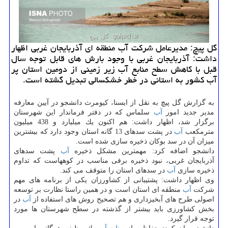
گل پیچ: مدیرعامل شركت آب منطقه ای آذربایجان غربی اظهار
داشت: آذربایجان غربی با وجود بارش های قابل توجه سال
قبل با كاهش سطح منابع آب زیر زمینی از دومین استان پر
آب كشور به استانی در خطر خشكسالی تبدیل گشته است.
به گزارش گل پیچ به نقل از ایسنا، كیومرث دانشجو در آیین معارفه
مدیر جدید امور
آب
سلماس كه در دفتر فرماندار این شهرستان
برگزار شد، اظهار داشت: هم اكنون یك میلیارد و 438 میلیون
مترمكعب
آب
در پشت سدهای 13 گانه استان وجود دارد كه بیشترین
میزان آن در سد بوكان ذخیره سازی شده است.
دانشجو اضافه كرد: مهمترین مشكل ذخیره
آب
پشت سدهای
آذربایجان غربی، نبود ذخیره برفی مناسب در كوههاست كه تداوم
ذخیره سازی
آب
در سدهای استان را متوقف می كند.
وی اظهار داشت: پشتیبانی از كشاورزان یكی از برنامه های مهم
شركت
آب
منطقه ای استان است و در همین راستا نظارت بر توسعه
اصولی طرح های آبخیزداری و هم تصحیح روش های استفاده از
آب
در
بخش كشاورزی باید بیشتر از گذشته در سطح شهرستان ها مورد
توجه قرار گیرد.