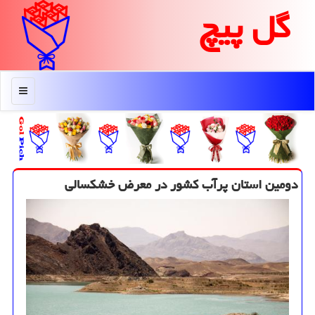
گل پیچ
منو
دومین استان پرآب كشور در معرض خشكسالی