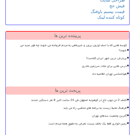
طراحی سایت
فیش حج
قیمت بیسیم باوفنگ
کوتاه کننده لینک
پربیننده ترین ها
کوسه هایی که با اسم اوزون برون و شیرماهی به مردم فروخته می شوند چه طور صید می
شوند؟
پربارش ترین شهر ایران کجاست؟
درس هایی برای نجات سرزمین مادری
هواشناسی تهران اطلاعیه داد
پربحث ترین ها
کشف 2 تن چوب تاغ در کوهپایه اصفهان طی 24 ساعت اخیر 8 نفر دستگیر شدند
فرهنگ محیط زیست به برنامه های مذهبی راه می یابد
آخرین وضعیت سدهای تهران
زمین خواری فقط یک تخلف نیست تعرض به حقوق همه مردم است