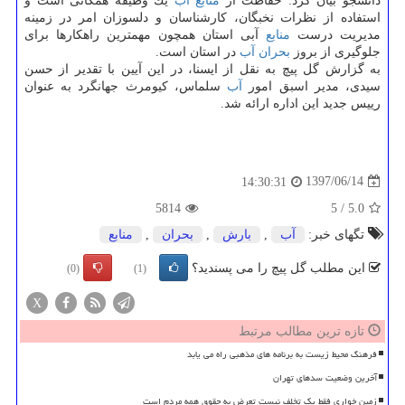
دانشجو بیان كرد: حفاظت از
منابع
آب
یك وظیفه همگانی است و
استفاده از نظرات نخبگان، كارشناسان و دلسوزان امر در زمینه
مدیریت درست
منابع
آبی استان همچون مهمترین راهكارها برای
جلوگیری از بروز
بحران
آب
در استان است.
به گزارش گل پیچ به نقل از ایسنا، در این آیین با تقدیر از حسن
سیدی، مدیر اسبق امور
آب
سلماس، كیومرث جهانگرد به عنوان
رییس جدید این اداره ارائه شد.
1397/06/14
14:30:31
5814
5
/
5.0
تگهای خبر:
آب
,
بارش
,
بحران
,
منابع
این مطلب گل پیچ را می پسندید؟
(0)
(1)
X
تازه ترین مطالب مرتبط
فرهنگ محیط زیست به برنامه های مذهبی راه می یابد
آخرین وضعیت سدهای تهران
زمین خواری فقط یک تخلف نیست تعرض به حقوق همه مردم است