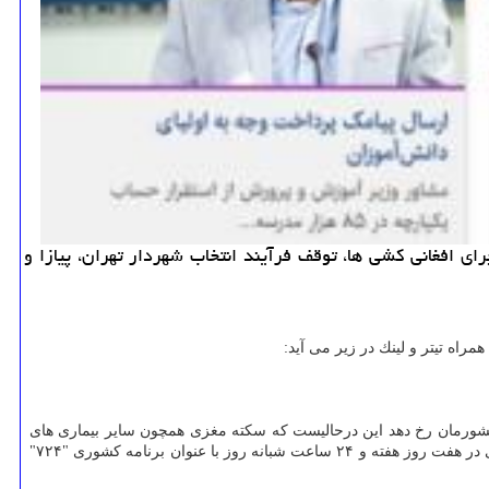
ممنوعیت صادرات دارو و تجهیزات پزشكی، ماجرای افغانی كشی ها، توقف فرآیند انتخاب شهردار تهران، پیازا و
د بالغ كشور است و برآورد می گردد سالانه نزدیك به ۲۰۰ هزار مورد سكته مغزی در كشورمان رخ دهد این درحالیست كه سكته مغزی همچون سایر بیماری های
غیرواگیر قابل پیشگیری است و می توان با تغییر سبك زندگی، روی آوردن به تغذیه سالم و... از دام آن گریخت. بر همین مبنا درمان سكته های حاد مغزی در هفت روز هفته و ۲۴ ساعت شبانه روز با عنوان برنامه كشوری "۷۲۴"