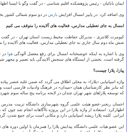
ایمان بابائیان - رئیس پژوهشكده اقلیم شناسی - در گفت وگو با ایسنا اظه
وی اضافه كرد: در پاییز امسال افزایش
بارش
در دو سوم شمالی كشور بخص
امسال به جای تعطیلی مدارس، فعالیت های آلاینده را متوقف می كنیم
كیومرث كلانتری - مدیركل حفاظت محیط زیست استان تهران - در گفت و گو با ایسنا با اشاره به ا
شش ماه دوم سال جاری به جای تعطیلی مدارس، فعالیت های آلاینده را مت
وی با اشاره به اینكه خوشبختانه امسال برای رفع معضل آلودگی
هوا
در ت
گرفته است. بخشی از ایستگاه های سنجش آلایندگی باید تعمیر و مجهز شون
پیازا، پلازا چیست؟
واژه اسپانیایی «پلازا» به محلی اطلاق می گردد كه ضمن غلبه عنصر پیاده
كه بنابر نظر كارشناسان همان «میدان» در فرهنگ وادبیات فارسی است و
كه توسعه پلازاهای شهر تهران چندان در لایحه برنامه پنج ساله سوم شهر
احسان رنجبر-عضو هیئت علمی گروه شهرسازی دانشگاه تربیت مدرس تهران 
اظهاركرد: استفاده از واژه پلازا در این پروژه ناآگاهانه انجام شد چون
ایرانی. كلمه پلازا ریشه اسپانیایی دارد و مكانی است برای جمع شدن، گ
این عضو هیات علمی دانشگاه پیدایش پلازا را همزمان با اولین دوره ه