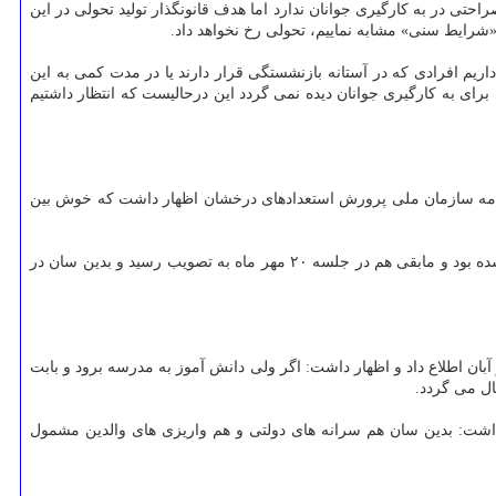
حتی در به كارگیری جوانان ندارد اما هدف قانونگذار تولید تحولی در این
شرایط سنی» مشابه نماییم، تحولی رخ نخواهد داد.
داریم افرادی كه در آستانه بازنشستگی قرار دارند یا در مدت كمی به این
برای به كارگیری جوانان دیده نمی گردد این درحالیست كه انتظار داشتیم
سنامه سازمان ملی پرورش استعدادهای درخشان اظهار داشت كه خوش بین
وی درباره احیای سازمان ملی پرورش استعدادهای درخشان اظهار نمود: بخشی از اساسنامه سازمان پیش از سفر رئیس جمهوری به نیویورك تصویب شده بود و مابقی هم در جلسه ۲۰ مهر ماه به تصویب رسید و بدین سان در
ر مراسم افتتاح سامانه حساب یكپارچه مدارس از استقرار حساب یكپارچه در ۸۵ هزار مدرسه تا آخر آبان اطلاع داد و اظهار داشت: اگر ولی دانش آموز به مدرسه برود و بابت
ال می گردد.
ت: بدین سان هم سرانه های دولتی و هم واریزی های والدین مشمول