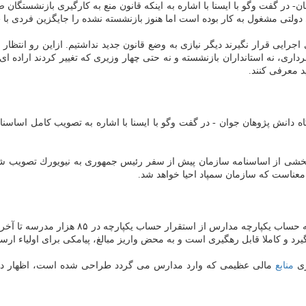
در گفت وگو با ایسنا با اشاره به اینكه قانون منع به كارگیری بازنشستگان صرا
ولتی مشغول به كار بوده است اما هنوز بازنشسته نشده را جایگزین فردی با «
رایی قرار نگیرند دیگر نیازی به وضع قانون جدید نداشتیم. ازاین رو انتظار 
اری، نه استانداران بازنشسته و نه حتی چهار وزیری كه تغییر كردند اراده ای 
د معرفی كنند.
 دانش پژوهان جوان - در گفت وگو با ایسنا با اشاره به تصویب كامل اسا
عناست كه سازمان سمپاد احیا خواهد شد.
منصور مجاوری - مشاور وزیر آموزش و پرورش - د
رد و كاملا قابل رهگیری است و به محض واریز مبالغ، پیامكی برای اولیاء ارس
زی
منابع
مالی عظیمی كه وارد مدارس می گردد طراحی شده است، اظهار داش