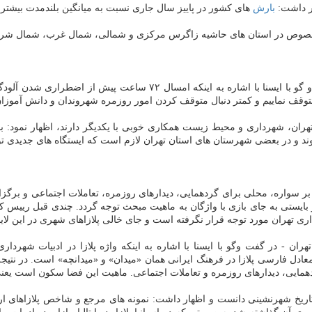
ار داشت:
بارش
های كشور در پاییز سال جاری نسبت به میانگین بلندمدت بیشتر
وص در استان های حاشیه زاگرس مركزی و شمالی، شمال غرب، شمال شرق و 
ینكه امسال ۷۲ ساعت پیش از اضطراری شدن آلودگی
وقف نماییم و كمتر دنبال متوقف كردن امور روزمره شهروندان و دانش آموزان
هران، شهرداری و محیط زیست همكاری خوبی با یكدیگر دارند، اظهار نمود: ب
د و در بعضی شهرستان های استان تهران لازم است كه ایستگاه های جدیدی تولی
 بر سواره، محلی برای گردهمایی، دیدارهای روزمره، تعاملات اجتماعی و برگزا
 بایستی به جای بازی با واژگان به ماهیت مبحث توجه گردد. چندی قبل رییس 
داری تهران مورد توجه قرار نگرفته است و جای خالی پلازاهای شهری در این ل
- در گفت وگو با ایسنا با اشاره به اینكه واژه پلازا در ادبیات شهرداری
 كه معادل فارسی پلازا در فرهنگ ایرانی همان «میدان» و «میدانچه» است. در ن
ردهمایی، دیدارهای روزمره و تعاملات اجتماعی. ماهیت این فضا سكون است یع
ای تاریخ شهرنشینی دانست و اظهار داشت: نمونه های مرجع و شاخص پلازاهای