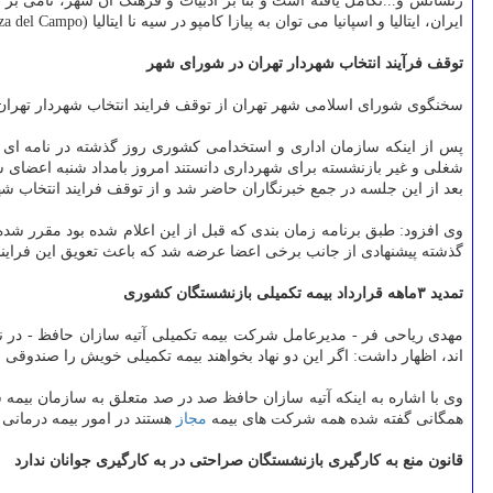
رنسانس و...تكامل یافته است و بنا بر ادبیات و فرهنگ آن شهر، نامی بر ر
ایران، ایتالیا و اسپانیا می توان به پیازا كامپو در سیه نا ایتالیا (Piazza del Campo )، پلازا مایور در مادرید اسپانیا(Plaza Mayor) و میدان نقش جهان در ایران اشاره نمود.
توقف فرآیند انتخاب شهردار تهران در شورای شهر
سخنگوی شورای اسلامی شهر تهران از توقف فرایند انتخاب شهردار تهران 
بعد از این جلسه در جمع خبرنگاران حاضر شد و از توقف فرایند انتخاب شهر
وی افزود: طبق برنامه زمان بندی كه قبل از این اعلام شده بود مقرر شده
گذشته پیشنهادی از جانب برخی اعضا عرضه شد كه باعث تعویق این فراین
تمدید ۳ماهه قرارداد بیمه تكمیلی بازنشستگان كشوری
مهدی ریاحی فر - مدیرعامل شركت بیمه تكمیلی آتیه سازان حافظ - در 
اند، اظهار داشت: اگر این دو نهاد بخواهند بیمه تكمیلی خویش را صندوقی اد
وی با اشاره به اینكه آتیه سازان حافظ صد در صد متعلق به سازمان بیمه سلامت است و به باعث مصوبه هیئت وزیران در 
همگانی گفته شده همه شركت های بیمه
مجاز
هستند در امور بیمه درمان
قانون منع به كارگیری بازنشستگان صراحتی در به كارگیری جوانان ندارد