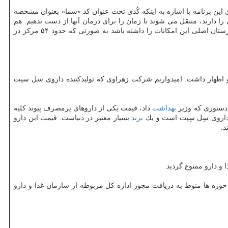
درباره روند شكل گیری، اجرا و چالش های پیش روی این برنامه با اشاره به اینكه كُدی تحت عنوان كد «سما» بعنوان مشخصه
 دارند، منتقل می شوند تا زمان را برای درمان آنها از دست ندهیم. هم
اكنون در تهران هشت مركز بیمارستانی دانشگاهی در نقاط مختلف شهر پیش بینی كرده ایم و همینطور اعلام كردیم كه در استان ها هم حداقل یك بیمارستان اصلی این امكانات را داشته باشد به صورتی كه حدود ۵۴ مركز در
د و اظهار داشت: امیدواریم شركت زهراوی كه تولیدكننده داروی سل سپت
دستوری كه وزیر
بهداشت
داد، قیمت یكی از داروهای پرمصرف پیوند كلیه
ه داروی سِل سِپت است و یك
برند
بسیار معتبر در دنیاست. قیمت این دارو
و دارو ممنوع گردید.
وزه ها منوط به دریافت مجوز اداره كل مربوطه از سازمان غذا و دارو