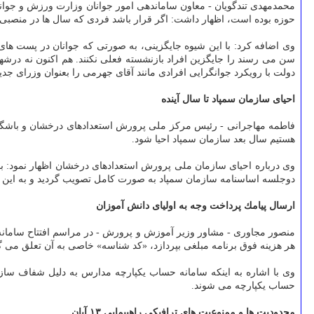
محمدمهدی تندگویان - معاون ساماندهی امور جوانان وزارت ورزش و جوانان- 
حوزه بوده است، اظهار داشت: اگر قرار باشد فردی كه سال ها در منصبی د
وی اضافه كرد: با این شیوه جایگزینی، به صورتی كه جوانان در پست های اج
سن می رسند را جایگزین افراد بازنشسته فعلی نكنند. هم اكنون نه درشهرد
دولت با رویكرد جوانگرایی افرادی مانند آقای جهرمی را بعنوان وزرای جدی
احیای سازمان سمپاد تا سال آینده
فاطمه مهاجرانی - رئیس مركز ملی پرورش استعدادهای درخشان و باشگاه
هستیم سال بعد سازمان سمپاد احیا شود.
دوجلسه اساسنامه سازمان سمپاد به صورت كامل تصویب گردید و به این م
ارسال پیامك پرداخت وجه به اولیای دانش آموزان
هر هزینه فوق برنامه مبلغی بپردازد، «كد شناسه» خاصی به آن تعلق می گی
وی با اشاره به اینكه سامانه حساب یكپارچه مدارس به دلیل شفاف سا
حساب یكپارچه می شوند.
محدودیت ها و ممنوعیت های ترافیكی راهپیمایی ۱۳ آبان