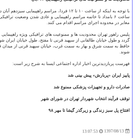
با توجه به اینكه از ساعت ۱۰ تا ۱۲ فردا، مر
ساعت ۶ بامداد تا خاتمه مراسم راهپیمایی و عادی شدن وضعیت ترا
معابر در محدوده اجرای مراسم اقدام می كنند.
پلیس راهور تهران محدودیت ها و ممنوعیت های ترافیكی ویژه راهپیمایی ۱۳ آبان روز دانش آموز را شرح داد. بر این اساس در اطراف لانه جاسوسی محدودیت
گردد و طول خیابان طالقانی از سپهبد قرنی تا مفتح، طول خیابان ایران
حافظ به سمت شرق و بهار به سمت غرب، خیابان سپهبد قرنی از میدان ف
شوند.
فهرست پربازدیدترین اخبار اداره اجتماعی ایسنا به شرح زیر است:
پاییز ایران «پربارش» پیش بینی شد
صادرات دارو و تجهیزات پزشكی ممنوع شد
توقف فرآیند انتخاب شهردار تهران در شورای شهر
افتتاح پل سبز زندگی و زیرگذر گیشا تا مهر ۹۸
1397/08/13
13:07:53