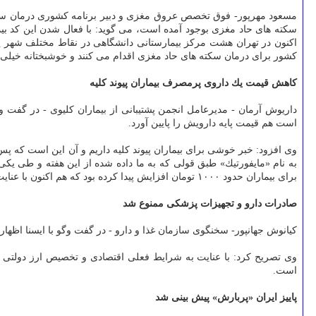
سكته های حاد مغزی بوجود آمده است، می گوید: با فعال شدن این كد بیما
كشور برای درمان سكته های حاد مغزی اقدام می كنند و خوشبختانه خیلی از 
كاهش قیمت یك داروی پرمصرف بیماران پیوند كلیه
داریوش آرمان - مدیرعامل انجمن پشتیبانی از بیماران كلیوی - در گفت 
است هم قیمت پایه دارویش را پایین آورد.
وی افزود: خبر خوشی برای بیماران پیوند كلیه داریم و آن این است كه پس 
به نام «مایفورتیك» طبق قولی كه به ما داده شده از این هفته و طی یكی
برای بیماران حدود ۱۰۰۰ تومان افزایش پیدا كرده بود كه هم اكنون با عنایت به برنامه ریزی های انجام شده قرار شد از این هفته قیمت دارو كاهش پیدا كند.
صادرات دارو و تجهیزات پزشكی ممنوع شد
كیانوش جهانپور- سخنگوی سازمان غذا و دارو - در گفت وگو با ایسنا اظها
وی تصریح كرد: با عنایت به شرایط فعلی اقتصادی و تخصیص ارز دولتی ب
است.
پاییز ایران «پربارش» پیش بینی شد