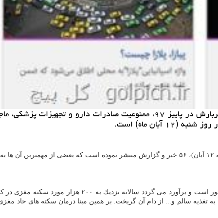
گل پیچ: نسخه ای شفابخش برای سكته مغزی، پیش بینی ایران پربارش در پاییز ۹۷، 
 آبان ماه) است.
آید:
سكته مغزی دومین علت مرگ و نخستین عامل ناتوان كننده افرا