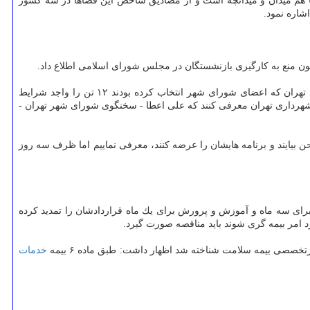
یات ما هم میدان و میدانچه است و از مصادیق شاخص این فضاها در سه كشور
ون منع به كارگیری بازنشستگان در مجلس شورای اسلامی اطلاع داد.
پس از اینكه سازمان اداری و استخدامی كشوری روز گذشته در نامه ای خطاب به محسن هاشمی رییس شورای شهر تهران از ۲۸ كاندیدای شهرداری تهران كه اعضای شورای شهر انتخاب كرده بودند ۱۲ تن را واجد شرایط
داد شنبه اعضای شورا در جلسه هم اندیشی مقرر است از این ۱۲ نفر ۵ نفر را بعنوان كاندیدای شهرداری تهران معرفی كنند كه علی اعطا - سخنگوی شورای شهر تهران -
ن بیایند و برنامه هایشان را عرضه كنند، معرفی نماییم اما ظرف سه روز
ای سه ماه و آموزش و پرورش برای یك ماه قراردادشان را تمدید كرده
ارد امر بیمه گری شوند باید مناقصه صورت گیرد.
خدمات