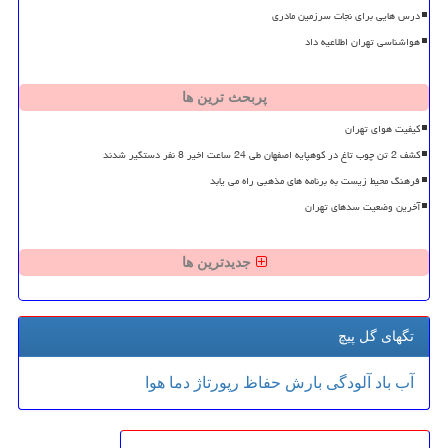
درس هایی برای نجات سرزمین مادری
هواشناسی تهران اطلاعیه داد
پربحث ترین ها
کیفیت هوای تهران
کشف 2 تن چوب تاغ در کوهپایه اصفهان طی 24 ساعت اخیر 8 نفر دستگیر شدند
فرهنگ محیط زیست به برنامه های مذهبی راه می یابد
آخرین وضعیت سدهای تهران
جدیدترین ها
تگهای گل پیچ
آب
باد
آلودگی
بارش
حفاظ
رپورتاژ
دما
هوا