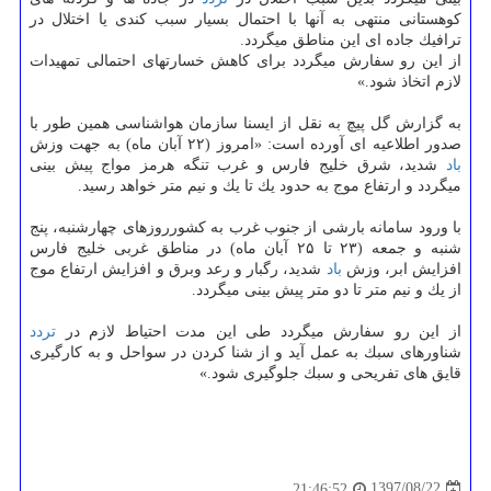
كوهستانی منتهی به آنها با احتمال بسیار سبب كندی یا اختلال در
ترافیك جاده ای این مناطق میگردد.
از این رو سفارش میگردد برای كاهش خسارتهای احتمالی تمهیدات
لازم اتخاذ شود.»
به گزارش گل پیچ به نقل از ایسنا سازمان هواشناسی همین طور با
صدور اطلاعیه ای آورده است: «امروز (۲۲ آبان ماه) به جهت وزش
باد
شدید، شرق خلیج فارس و غرب تنگه هرمز مواج پیش بینی
میگردد و ارتفاع موج به حدود یك تا یك و نیم متر خواهد رسید.
با ورود سامانه بارشی از جنوب غرب به كشورروزهای چهارشنبه، پنج
شنبه و جمعه (۲۳ تا ۲۵ آبان ماه) در مناطق غربی خلیج فارس
افزایش ابر، وزش
باد
شدید، رگبار و رعد وبرق و افزایش ارتفاع موج
از یك و نیم متر تا دو متر پیش بینی میگردد.
از این رو سفارش میگردد طی این مدت احتیاط لازم در
تردد
شناورهای سبك به عمل آید و از شنا كردن در سواحل و به كارگیری
قایق های تفریحی و سبك جلوگیری شود.»
1397/08/22
21:46:52