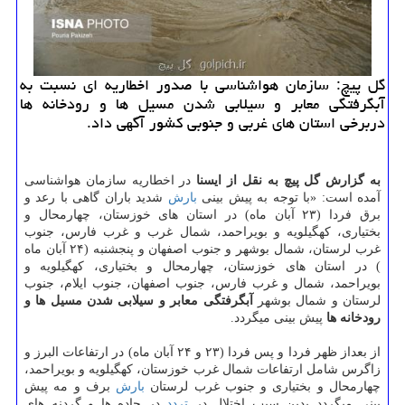
گل پیچ: سازمان هواشناسی با صدور اخطاریه ای نسبت به
آبگرفتگی معابر و سیلابی شدن مسیل ها و رودخانه ها
دربرخی استان های غربی و جنوبی كشور آگهی داد.
به گزارش گل پیچ به نقل از ایسنا
در اخطاریه سازمان هواشناسی
آمده است: «با توجه به پیش بینی
بارش
شدید باران گاهی با رعد و
برق فردا (۲۳ آبان ماه) در استان های خوزستان، چهارمحال و
بختیاری، كهگیلویه و بویراحمد، شمال غرب و غرب فارس، جنوب
غرب لرستان، شمال بوشهر و جنوب اصفهان و پنجشنبه (۲۴ آبان ماه
) در استان های خوزستان، چهارمحال و بختیاری، كهگیلویه و
بویراحمد، شمال و غرب فارس، جنوب اصفهان، جنوب ایلام، جنوب
لرستان و شمال بوشهر
آبگرفتگی معابر و سیلابی شدن مسیل ها و
رودخانه ها
پیش بینی میگردد.
از بعداز ظهر فردا و پس فردا (۲۳ و ۲۴ آبان ماه) در ارتفاعات البرز و
زاگرس شامل ارتفاعات شمال غرب خوزستان، كهگیلویه و بویراحمد،
چهارمحال و بختیاری و جنوب غرب لرستان
بارش
برف و مه پیش
بینی میگردد بدین سبب اختلال در
تردد
در جاده ها و گردنه های