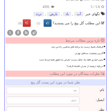
4591
5
/
5.0
تگهای خبر:
آب
,
باد
,
بارش
,
تردد
این مطلب گل پیچ را می پسندید؟
(0)
(1)
X
تازه ترین مطالب مرتبط
فرهنگ محیط زیست به برنامه های مذهبی راه می یابد
آخرین وضعیت سدهای تهران
زمین خواری فقط یک تخلف نیست تعرض به حقوق همه مردم است
دریاچه ارومیه از بحران فاصله گرفت؟
نظرات بینندگان در مورد این مطلب
نظر شما در مورد این پست گل پیچ
نام:
ایمیل:
نظر: