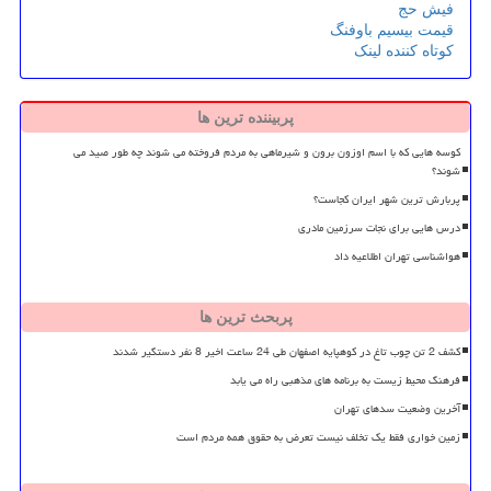
فیش حج
قیمت بیسیم باوفنگ
کوتاه کننده لینک
پربیننده ترین ها
کوسه هایی که با اسم اوزون برون و شیرماهی به مردم فروخته می شوند چه طور صید می
شوند؟
پربارش ترین شهر ایران کجاست؟
درس هایی برای نجات سرزمین مادری
هواشناسی تهران اطلاعیه داد
پربحث ترین ها
کشف 2 تن چوب تاغ در کوهپایه اصفهان طی 24 ساعت اخیر 8 نفر دستگیر شدند
فرهنگ محیط زیست به برنامه های مذهبی راه می یابد
آخرین وضعیت سدهای تهران
زمین خواری فقط یک تخلف نیست تعرض به حقوق همه مردم است