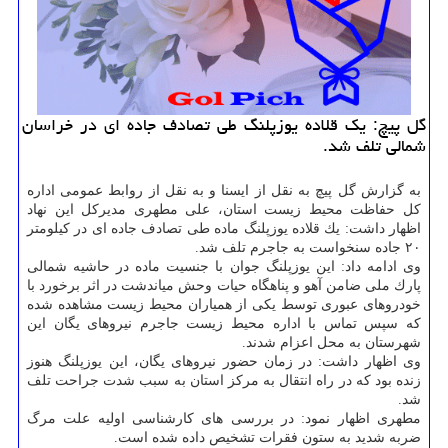
گل پیچ: یك قلاده یوزپلنگ طی تصادف جاده ای در خراسان
شمالی تلف شد.
به گزارش گل پیچ به نقل از ایسنا و به نقل از روابط عمومی اداره
كل حفاظت محیط زیست استان، علی مطهری مدیركل این نهاد
اظهار داشت: یك قلاده یوزپلنگ ماده طی تصادف جاده ای در كیلومتر
۲۰ جاده سنخواست به جاجرم تلف شد.
وی ادامه داد: این یوزپلنگ جوان با جنسیت ماده در حاشیه شمالی
پارك ملی ضامن آهو و پناهگاه حیات وحش میاندشت در اثر برخورد با
خودروهای عبوری توسط یكی از همیاران محیط زیست مشاهده شده
كه سپس تماس با اداره محیط زیست جاجرم نیروهای یگان این
شهرستان به محل اعزام شدند.
وی اظهار داشت: در زمان حضور نیروهای یگان، این یوزپلنگ هنوز
زنده بود كه در راه انتقال به مركز استان به سبب شدت جراحت تلف
شد.
مطهری اظهار نمود: در بررسی های كارشناسی اولیه علت مرگ
ضربه شدید به ستون فقرات تشخیص داده شده است.