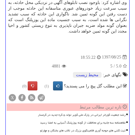
وی اشاره كرد: باوجود نصب تابلوهای آگهی در نزدیكی محل حادثه، به
سبب سرعت زیاد خودروهای عبوری متاسفانه این حادثه موجب از
دست رفتن این گونه ثمین شد. ناگواری این حادثه كه سبب تشدید
نگرانی ها شده است، به سبب جنسیت ماده این یوزپلنگ است كه
بعنوان گونه مولد ضربه جبران ناپذیری به تنوع زیستی كشور و احیا
مجدد این گونه ثمین خواهد داشت.
1397/08/25
18:55:22
4881
5
/
5.0
تگهای خبر:
محیط زیست
این مطلب گل پیچ را می پسندید؟
(0)
(1)
X
تازه ترین مطالب مرتبط
رشد جمعیت گورخر ایرانی در پارک ملی کویر تولد ۵ کره جدید در گرمسار
تفاهمنامه سه جانبه برای محافظت از گونه یوزپلنگ آسیایی به امضا رسید
ثبت کلنی های جوجه آوری فلامینگوی بزرگ در تالاب های بختگان و مهارلو