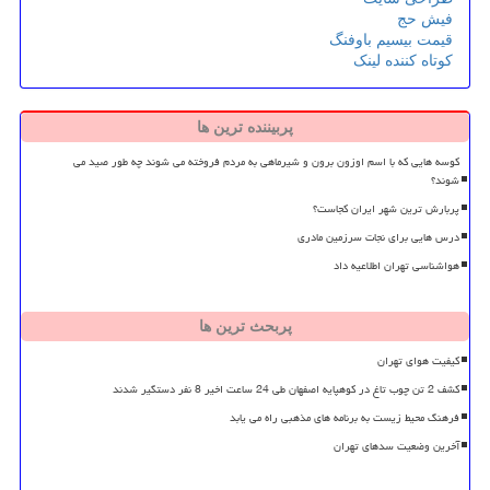
فیش حج
قیمت بیسیم باوفنگ
کوتاه کننده لینک
پربیننده ترین ها
کوسه هایی که با اسم اوزون برون و شیرماهی به مردم فروخته می شوند چه طور صید می
شوند؟
پربارش ترین شهر ایران کجاست؟
درس هایی برای نجات سرزمین مادری
هواشناسی تهران اطلاعیه داد
پربحث ترین ها
کیفیت هوای تهران
کشف 2 تن چوب تاغ در کوهپایه اصفهان طی 24 ساعت اخیر 8 نفر دستگیر شدند
فرهنگ محیط زیست به برنامه های مذهبی راه می یابد
آخرین وضعیت سدهای تهران