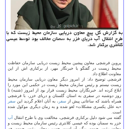
به گزارش گل پیچ معاون دریایی سازمان محیط زیست كه با
طرح انتقال آب دریای خزر به سمنان مخالف بود توسط عیسی
كلانتری بركنار شد.
پروین فرشچی معاون پیشین محیط زیست دریایی سازمان حفاظت
محیط زیست در گفتگو با خبرنگار مهر، از بركناری اش از این
معاونت اطلاع داد.
فرشچی توضیح داد: از امروز دیگر معاون دریایی سازمان محیط
زیست نیستم و رئیس سازمان محیط زیست در حكمی این مورد را
ابلاغ كرده اند. خبرنگاران محیط زیست قرار بود از امروز (شنبه) تا
روز دوشنبه در سفری به استان گلستان و دریای خزر، با فرشچی
همراه باشند كه ساعاتی پیش از
سفر
، به آنان اعلام گردید این
سفر
«به علل یكسری مشكلات» لغو شده و به زمان دیگری موكول شده
است.
گفته می شود دلیل بركناری فرشچی، مخالفت وی با طرح انتقال
آب
خزر به سمنان بوده كه عیسی كلانتری رئیس سازمان محیط زیست و
معاون رئیس جمهور پیگیر آن است. حسن روحانی رئیس جمهور هم