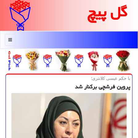
گل پیچ
منو
با حكم عیسی كلانتری؛
پروین فرشچی بركنار شد