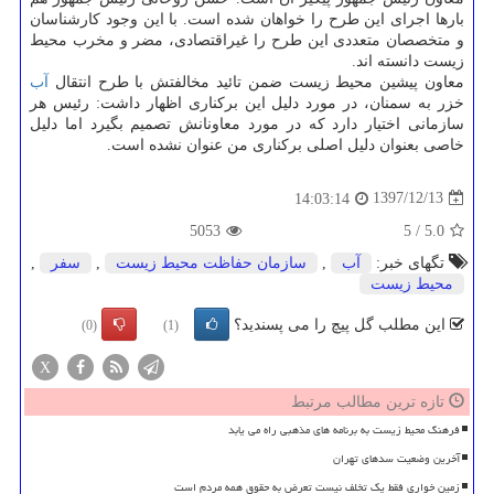
بارها اجرای این طرح را خواهان شده است. با این وجود كارشناسان
و متخصصان متعددی این طرح را غیراقتصادی، مضر و مخرب محیط
زیست دانسته اند.
معاون پیشین محیط زیست ضمن تائید مخالفتش با طرح انتقال
آب
خزر به سمنان، در مورد دلیل این بركناری اظهار داشت: رئیس هر
سازمانی اختیار دارد كه در مورد معاونانش تصمیم بگیرد اما دلیل
خاصی بعنوان دلیل اصلی بركناری من عنوان نشده است.
1397/12/13
14:03:14
5053
5
/
5.0
تگهای خبر:
آب
,
سازمان حفاظت محیط زیست
,
سفر
,
محیط زیست
این مطلب گل پیچ را می پسندید؟
(0)
(1)
X
تازه ترین مطالب مرتبط
فرهنگ محیط زیست به برنامه های مذهبی راه می یابد
آخرین وضعیت سدهای تهران
زمین خواری فقط یک تخلف نیست تعرض به حقوق همه مردم است