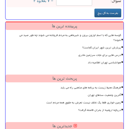
سوال:
= ۷ بعلاوه ۳
پربیننده ترین ها
کوسه هایی که با اسم اوزون برون و شیرماهی به مردم فروخته می شوند چه طور صید می
شوند؟
پربارش ترین شهر ایران کجاست؟
درس هایی برای نجات سرزمین مادری
هواشناسی تهران اطلاعیه داد
پربحث ترین ها
فرهنگ محیط زیست به برنامه های مذهبی راه می یابد
آخرین وضعیت سدهای تهران
زمین خواری فقط یک تخلف نیست تعرض به حقوق همه مردم است
دریاچه ارومیه از بحران فاصله گرفت؟
جدیدترین ها