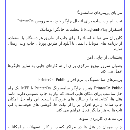
مزایای پرینترهای سامسونگ
ثبت نام وب ساده برای اتصال چاپگر خود به سرویس
PrinterOn
استقرار
Plug-and-Play
با تنظیمات چاپگر اتوماتیک
کاربران می توانند اسناد را برای چاپ از طریق هر دستگاه با استفاده
از برنامه های موبایل، ایمیل یا آپلود از طریق پورتال چاپ وب ارسال
نمایند.
پشتیبانی از چاپی امن
بعنوان سرور توزیع مرکزی برای ارائه کارهای چاپی به سایر چاپگرها
عمل می کند
پرینترهای سامسونگ با نرم افزار
PrinterOn Public
PrinterOn Public
همراه چاپگر سامسونگ
PrinterOn
یا
MFP
یک راه
حل مناسب برای مکان هایی است که نیاز به چاپ عمومی دارند مانند
هتل ها، کتابخانه ها و سالن های فرودگاه است. این راه حل امکان
چاپ ساده از نرم افزار ابر را از تبلت ها، گوشی های هوشمند یا لپ
تاپ ها به هر چاپگر فعال فراهم می کند.
برنامه های کاربردی نمونه
چاپ مهمان در هتل ها در مراکز کسب و کار، تسهیلات و امکانات