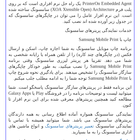
PrinterOn Embedded Agent
یک راه حل نرم افزاری است که بر روی
پلت فرم
XOA Xtensible Open) Architecture
) سامسونگ ساخته شده
است. این نرم افزار عامل را می توان در چاپگرهای سامسونگ که
در جدول زیر آورده شده اند نصب کنید.
خدمات نمایندگی پرینرهای سامسونگ
چاپ با
Samsung Mobile Print
برنامه چاپ موبایل سامسونگ به شما اجازه چاپ، اسکن و ارسال
فکس (در چاپگرهای چند کاره) را از تلفن همراه یا رایانه شخصی به
شما می دهد. تقریبا هر پرینتر لیزری سامسونگ وقتی برنامه
Samsung Mobile Print
را نصب میکنید، به طور خودکار چاپگرهای
سازگار سامسونگ را تشخیص میدهند. برای یادگیری نحوه شروع چاپ
با
Samsung Mobile Print
توجه شما را به ادامه مطلب جلب میکنم.
این برنامه فقط در پرینترهای سازگار سامسونگ پاسخگو است. شما
میتوانید لیست و توضیحات برنامه را در فروشگاه
Play
یا
Galaxy Apps
مطالعه کنید همچنین پرینترهای معرفی شده برای این نرم افزار تا
کنون.
نمایندگی سامسونگ همواره آماده اطلاع رسانی به همه دارندگان
پرینترهای سامسونگ می باشد. شما میتوانید همیشه با تماس با
نمایندگی سامسونگ
تعمیر پرینترهای سامسونگ
و انواع ماشین های
اداری سامسونگ را به ما بسپارید.