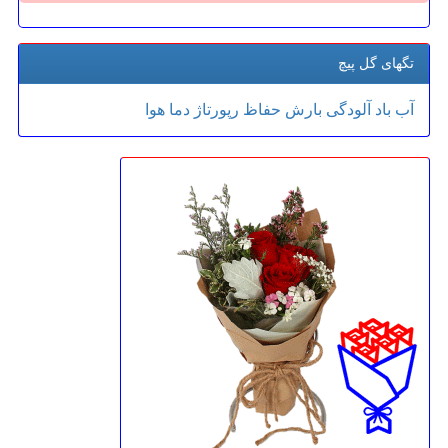
تگهای گل پیچ
آب
باد
آلودگی
بارش
حفاظ
رپورتاژ
دما
هوا