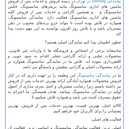
نمایندگی
samsung
در تهران
در زمینه فروش و خدمات پس از فروش
ماشین های اداری سامسونگ مانند پرینترهای سامسونگ، فکس
سامسونگ و.. و همچنین گارانتی و خدمات پس از فروش کلیه
ماشین های اداری سامسونگ فعالیت دارد. نمایندگی سامسونگ،
همواره در تلاش بوده است تا بتواند جزو برندهای محبوب در ذهن
مشتریان باشد و با تلاش روز افزون توانسته به این مهم دست پیدا
کند.
چطور اطمینان پیدا کنم نمایندگی اصلی هستید؟
متاسفانه برخی از اشخاص و فروشگاه ها با واردات غیر قانونی،
محصولات تقلبی و ارائه گارانتی جعلی اقدام به سود جویی و
کلاهبرداری نموده اند. تلاش ما در نمایندگی سامسونگ همواره بر
ارائه محصولات اصلی و گارانتی مطمئن و پاسخگو می باشد.
ما در
نمایندگی سامسونگ
این وظیفه را بر عهده داریم که در کنار
فروش محصولات همواره آمادگی ارائه بهترین خدمات پس از فروش
نیز داشته باشیم زیرا رضایت مشتریان و اصل متری مداری از اصول
اولیه در نمایندگی سامسونگ میباشد. هدف همیشگی ما احترام به
حقوق مصرف کننده می باشد و همواره تلاش میکنیم تا:
کالای اصل، بهترین قیمت، بهترین خدمات پس از فروش، بهترین
پشتیبانی را برای کاربران خود فراهم کنیم.
فعالیت های اصلی:
اصلی ترین فعالیت نمایندگی سامسونگ و اساسی ترین فعالیت آن