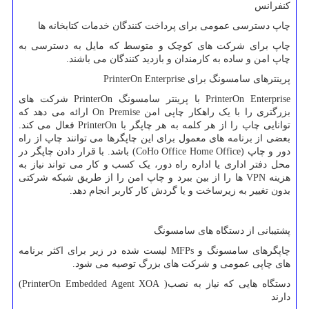
کنفرانس
چاپ دسترسی عمومی برای پرداخت کنندگان خدمات کتابخانه ها
چاپ برای شرکت های کوچک و متوسط ​​که مایل به دسترسی به
چاپ امن و ساده به کارمندان و بازدید کنندگان می باشند.
پرینترهای سامسونگ برای
PrinterOn Enterprise
PrinterOn Enterprise
با پرینتر سامسونگ
PrinterOn
شرکت های
بزرگتری را با یک راهکار چاپی امن
On Premise
ارائه می دهد که
توانایی چاپ را از هر کلمه به هر چاپگر با
PrinterOn
فعال می کند.
بعضی از برنامه های معمول برای این چاپگرها می توانند چاپ از راه
دور و چاپ (
CoHo Office Home Office
) باشد. با قرار دادن چاپگر در
محل دفتر اداری یا اداره راه دور، یک کسب و کار می تواند نیاز به
هزینه
VPN
ها را از بین ببرد و چاپ امن را از طریق شبکه شرکتی
بدون تغییر به زیرساخت و یا گردش کار کاربر انجام دهد.
پشتیبانی از دستگاه های سامسونگ
چاپگرهای سامسونگ و
MFPs
لیست شده در زیر برای اکثر برنامه
های چاپی عمومی و شرکت های بزرگ توصیه می شود.
دستگاه هایی که نیاز به نصب(
PrinterOn Embedded Agent XOA
)
دارند