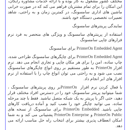
مختلف کشور مشغول به کار بوده و با ارائه خدمات مشاوره رایگان،
این امکان را برای تمام مشتریان فراهم می کند که در صورت خرابی
ماشین های اداری سامسونگ، در کمترین زمان و به راحتی، شاهد
تعمیرات تخصصی دستگاه خود باشند.
نمایندگی پرینترهای سامسونگ
استفاده از پرینترهای سامسونگ و ویژگی های منحصر به فرد نرم
فزارهای چاپی سامسونگ
PrinterOn Embedded Agent
برای سامسونگ
PrinterOn Embedded Agent
برای چاپگرهای سامسونگ طراحی شده،
چاپ ساده، امن را برای هر مکان چاپی و تجاری انجام می دهد. نرم
افزار
PrinterOn
به طور مستقیم بر روی انواع چاپگرهای سامسونگ
نصب می شود و به راحتی می توان انواع چاپ را با استفاده از نرم
افزار های ابر انجام داد.
با فعال کردن نرم افزار
PrinterOn
بر روی پرینترهای سامسونگ ،
شما میتوانید پرینتر سامسونگ خود را در دسترس افراد مختلف قرار
دهید، حتی اگر با پرینتر به یک شبکه متصل نباشید. فقط با چند مرحله
ساده، می توانید چاپگر خود را نصب کنید و آماده دریافت کارهای
چاپی باشید.
PrinterOn Embedded
برای سامسونگ از نسخه های
PrinterOn Public
و
PrinterOn Enterprise
پشتیبانی می کند و به شما
امکان انعطاف پذیری بیشتر برای انتخاب راه حل مناسب ارائه می
دهد.