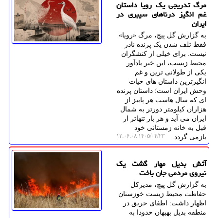
مرگ تدریجی یک رویا داستان
غم انگیز درناهای سیبری در
ایران
به گزارش گل پیچ، مرگ «رویا»
فقط تلف شدن یک پرنده نادر
نیست. برای خیلی از کنشگران
محیط زیست، این خبر یادآور
یکی از طولانی ترین و غم
انگیزترین داستان های حیات
وحش ایران است؛ داستان پرنده
ای که سال هاست هر پاییز از
هزاران کیلومتر دورتر به شمال
ایران می آید و هر بار تنهاتر از
قبل به خانه زمستانی خود
۱۴۰۵/۰۴/۲۳ ۱۲:۰۶:۰۸
بازمی گردد.
آتش بدیل مهار گشت یک
نیروی مردمی جان باخت
به گزارش گل پیچ، مدیرکل
حفاظت محیط زیست خوزستان
اظهار داشت: اطفای حریق در
منطقه بدیل بهبهان حدودا به