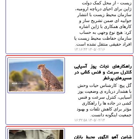
زیست - از محل کمک دولت
ژاپن برای احیای دریاچه ارومیه،
سازمان محیط زیست با انتشار
جوابیه ای ضمن تشریح ساز و
کارهای همکاری با ژاپن اشاره
کرد: هیچ نوع وجهی به حساب
سازمان حفاظت محیط زیست یا
افراد حقیقی منتقل نشده است.
۱۴۰۵/۰۲/۱۶ ۱۴:۱۶:۴۳
راهکارهای نجات یوز آسیایی
کنترل سرعت و فنس کشی در
مسیرهای پرخطر
گل پیچ: کارشناس حیات وحش
با هشدار درباره ی وضعیت یوز
آسیایی، کنترل سرعت و فنس
کشی در جاده ها را راهکاری
مؤثر برای کاهش تلفات و بهبود
جمعیت اینگونه دانست.
۱۴۰۵/۰۲/۱۴ ۱۶:۳۲:۵۸
ضامن آهو الگوی محیط بانان