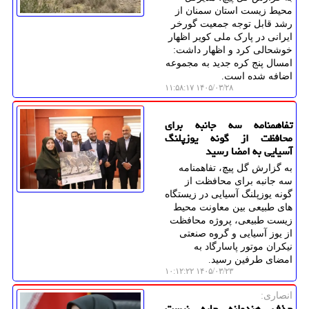
محیط زیست استان سمنان از
رشد قابل توجه جمعیت گورخر
ایرانی در پارک ملی کویر اظهار
خوشحالی کرد و اظهار داشت:
امسال پنج کره جدید به مجموعه
اضافه شده است.
۱۴۰۵/۰۳/۲۸ ۱۱:۵۸:۱۷
تفاهمنامه سه جانبه برای
محافظت از گونه یوزپلنگ
آسیایی به امضا رسید
به گزارش گل پیچ، تفاهمنامه
سه جانبه برای محافظت از
گونه یوزپلنگ آسیایی در زیستگاه
های طبیعی بین معاونت محیط
زیست طبیعی، پروژه محافظت
از یوز آسیایی و گروه صنعتی
نیکران موتور پاسارگاد به
امضای طرفین رسید.
۱۴۰۵/۰۳/۲۳ ۱۰:۱۲:۲۲
انصاری:
حذف هندوانه چاره نیست