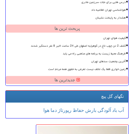
درس هایی برای نجات سرزمین مادری
هواشناسی تهران اطلاعیه داد
هشدار به پایتخت نشینان
پربحث ترین ها
کیفیت هوای تهران
کشف 2 تن چوب تاغ در کوهپایه اصفهان طی 24 ساعت اخیر 8 نفر دستگیر شدند
فرهنگ محیط زیست به برنامه های مذهبی راه می یابد
آخرین وضعیت سدهای تهران
زمین خواری فقط یک تخلف نیست تعرض به حقوق همه مردم است
جدیدترین ها
تگهای گل پیچ
آب
باد
آلودگی
بارش
حفاظ
رپورتاژ
دما
هوا