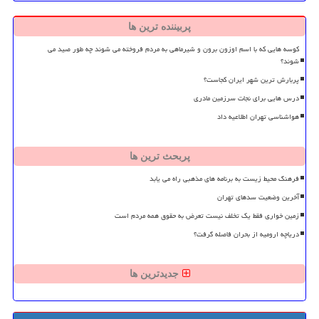
پربیننده ترین ها
کوسه هایی که با اسم اوزون برون و شیرماهی به مردم فروخته می شوند چه طور صید می
شوند؟
پربارش ترین شهر ایران کجاست؟
درس هایی برای نجات سرزمین مادری
هواشناسی تهران اطلاعیه داد
پربحث ترین ها
فرهنگ محیط زیست به برنامه های مذهبی راه می یابد
آخرین وضعیت سدهای تهران
زمین خواری فقط یک تخلف نیست تعرض به حقوق همه مردم است
دریاچه ارومیه از بحران فاصله گرفت؟
جدیدترین ها