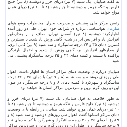
به گفته ضیاییان، یک شنبه (۷ تیر) دریای خزر و دوشنبه (۸ تیر) خلیج
فارس و تنگه هرمز و دوشنبه تا چهارشنبه (۸ تا ۱۰ تیر) دریای عمان
مواج خواهد شد.
رئیس مرکز ملی پیشبینی و مدیریت بحران مخاطرات وضع هوای
سازمان
هواشناسی درباره ی شرایط جوی تهران طی دو روز آینده
اظهارکرد: دوشنبه (۸ تیر) آسمان تهران، صاف و از بعدازظهر
افزایش باد و افزایش ابر در شب، گاهی وزش باد شدید با بیشترین و
کمترین دمای ۳۵ و ۲۴ درجه سانتیگراد و سه شنبه (۹ تیر) کمی ابری،
از بعدازظهر افزایش ابر، گاهی وزش باد شدید و احتمال بارندگی
پراکنده با بیشینه و کمینه دمای ۳۴ و ۲۵ درجه سانتیگراد پیشبینی می
شود.
ضیاییان درباره ی وضعیت دمای مراکز استان ها اظهار داشت: اهواز
طی روزهای دوشنبه و سه شنبه (۸ و ۹ تیر) با دمای ۴۵ و ۴۶ درجه
سانتیگراد و شهرکرد با کمینه دمای ۸ و ۹ درجه سانتیگراد در طول
این دو روز، گرم ترین و سردترین مراکز استان ها خواهند بود.
به طور خلاصه، به قول ضیاییان، یک شنبه (۷ تیر) دریای خزر و
دوشنبه (۸ تیر) خلیج فارس و تنگه هرمز و دوشنبه تا چهارشنبه (۸ تا
۱۰ تیر) دریای عمان مواج خواهد شد. ضیاییان در رابطه با ی وضعیت
دمای مراکز استانها گفت: اهواز طی روزهای دوشنبه و سه شنبه (۸ و
۹ تیر) با دمای ۴۵ و ۴۶ درجه سانتیگراد و شهرکرد با کمینه دمای ۸ و
۹ درجه سانتیگراد در طول این دو روز، گرم ترین و سردترین مراکز