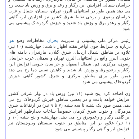
خراسان شمالی افزایش ابر، رگبار و رعد و برق و وزش باد شدید رخ
می دهد همین طور در استانهای البرز، تهران، سمنان، شمال و غرب
خراسان رضوی و برخی نقاط شرق کشور نیز افزایش ابر، گاهی
رگبار و رعدو برق و وزش باد شدید و خیزش گردوخاک پیشبینی می
شود.
رئیس مرکز ملی پیشبینی و مدیریت
بحران
مخاطرات وضع
هوا
درباره ی شرایط جوی اواخر هفته اظهار داشت: چهارشنبه (۱۰ تیر)
علاوه بر مناطق شمال اردبیل، شرق گیلان، مازندران، دامنه های
جنوبی البرز واقع در استانهای البرز، تهران و سمنان، غرب خراسان
رضوی، مرکزی، قم، شمال اصفهان و خراسان جنوبی افزایش ابر،
رگبار و رعدوبرق و وزش باد شدید و کاهش نسبی دما رخ می دهد
همین طور برای مناطق مرکزی و شرق کشور گاهی خیزش
گردوخاک پیشبینی می شود.
وی اضافه کرد: پنج شنبه (۱۱ تیر) وزش باد در نوار شرقی کشور
افزایش خواهد یافت و در بعضی مناطق خیزش گردوخاک رخ می
دهد. همین طور یک شنبه تا سه شنبه (۷ تا ۹ تیر) در ارتفاعات شرق
هرمزگان و جنوب شرق کرمان خصوصاً ساعات بعدازظهر افزایش
ابر گاهی رگبار و رعدوبرق رخ می دهد. چهارشنبه و پنج شنبه (۱۰ و
۱۱ تیر) علاوه بر این مناطق در جنوب سیستان وبلوچستان نیز
افزایش ابر و گاهی رگبار پیشبینی می شود.