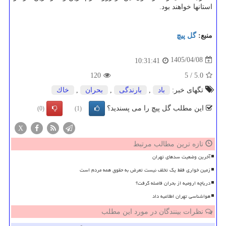
استانها خواهند بود.
منبع:
گل پیچ
1405/04/08
10:31:41
120
5
/
5.0
تگهای خبر:
باد
,
بارندگی
,
بحران
,
خاك
این مطلب گل پیچ را می پسندید؟
(0)
(1)
X
تازه ترین مطالب مرتبط
آخرین وضعیت سدهای تهران
زمین خواری فقط یک تخلف نیست تعرض به حقوق همه مردم است
دریاچه ارومیه از بحران فاصله گرفت؟
هواشناسی تهران اطلاعیه داد
نظرات بینندگان در مورد این مطلب