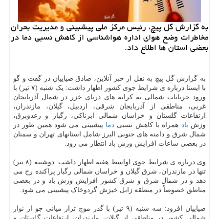
به گزارش گل پیچ، رئیس مرکز ملی پیشبینی و مدیریت بحران
مخاطرات وضع هوای اداره هواشناسی از کاهش نسبی دما در
بعضی استان ها اطلاع داد.
به گزارش گل پیچ به نقل از خبر آنلاین، صادق ضیاییان در گفت و گو
با ایسنا درباره ی شرایط جوی کشور اظهار داشت: یک شنبه (۷ تیر) با
ورود جریانات شمالی به کرانه های دریای خزر در شمال آذربایجان
غربی، مناطقی از آذربایجان شرقی، اردبیل، گیلان، مازندران،
ارتفاعات گلستان و خراسان شمالی ابرناکی، رگبار و رعدوبرق،
وزش
باد
همراه با کاهش نسبی
دما
پیشبینی می شود همین طور در
شمال شرق و دامنه های جنوبی البرز شامل استانهای تهران و سمنان
در بعضی ساعات افزایش وزش باد انتظار می رود.
وی درباره ی شرایط جوی اواسط هفته اظهار داشت: دوشنبه (۸ تیر)
تنها در مازندران، شرق گیلان و خراسان شمالی رگبار پراکنده رخ می
دهد و در شمال شرق و شرق کشور افزایش وزش باد و در بعضی
مناطق خصوصاً در منطقه زابل خیزش گردوخاک پیشبینی می شود.
ضیاییان افزود: سه شنبه (۹ تیر) با گذر موج تراز میانی جو از نوار
شمالی کشور در مناطقی از گیلان، مازندران، ارتفاعات گلستان و