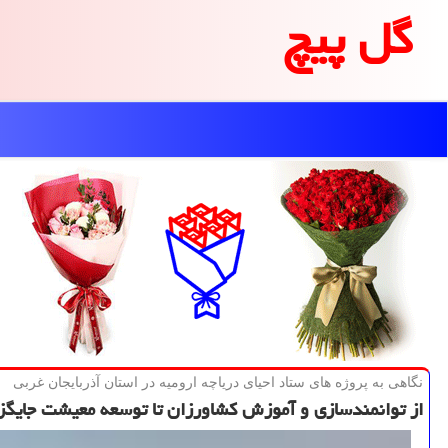
گل پیچ
نگاهی به پروژه های ستاد احیای دریاچه ارومیه در استان آذربایجان غربی
از توانمندسازی و آموزش كشاورزان تا توسعه معیشت جایگز