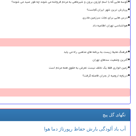
کوسه هایی که با اسم اوزون برون و شیرماهی به مردم فروخته می شوند چه طور صید می شوند؟
پربارش ترین شهر ایران کجاست؟
درس هایی برای نجات سرزمین مادری
هواشناسی تهران اطلاعیه داد
فرهنگ محیط زیست به برنامه های مذهبی راه می یابد
آخرین وضعیت سدهای تهران
زمین خواری فقط یک تخلف نیست تعرض به حقوق همه مردم است
دریاچه ارومیه از بحران فاصله گرفت؟
تگهای گل پیچ
آب
باد
آلودگی
بارش
حفاظ
رپورتاژ
دما
هوا