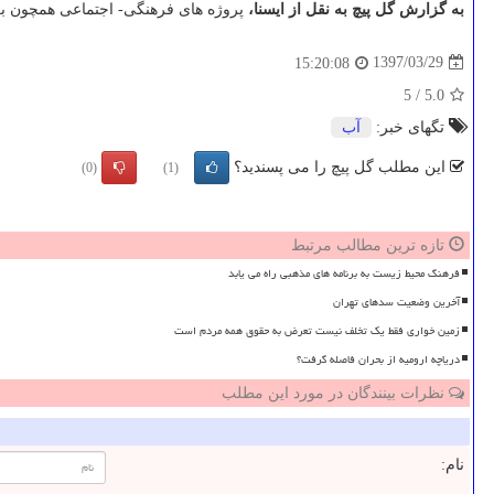
به گزارش گل پیچ به نقل از ایسنا،
پروژه های فرهنگی- اجتماعی همچون بر
1397/03/29
15:20:08
5
/
5.0
تگهای خبر:
آب
این مطلب گل پیچ را می پسندید؟
(0)
(1)
تازه ترین مطالب مرتبط
فرهنگ محیط زیست به برنامه های مذهبی راه می یابد
آخرین وضعیت سدهای تهران
زمین خواری فقط یک تخلف نیست تعرض به حقوق همه مردم است
دریاچه ارومیه از بحران فاصله گرفت؟
نظرات بینندگان در مورد این مطلب
نام: